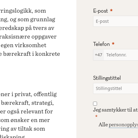
yringslogikk, som
E-post
ing, og som grunnlag
beredskap på tvers av
praksisnære oppgaver
Telefon
a egen virksomhet
e bærekraft i konkrete
+47
Stillingstittel
er i privat, offentlig
 bærekraft, strategi,
Jeg samtykker til 
 er også relevant for
 som ønsker en mer
Alle
personopply
ring av tiltak som
diskaping.