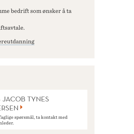
amme bedrift som ønsker å ta
ftsavtale.
dereutdanning
S JACOB TYNES
ERSEN
faglige spørsmål, ta kontakt med
mleder.