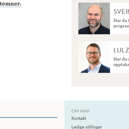
ltemner.
SVE
Har du 
progra
LULZ
Har du 
opptaks
OM NHH
Kontakt
Ledige stillinger