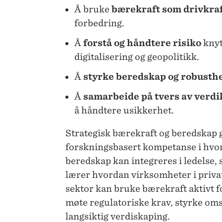
Å bruke
bærekraft som drivkra
forbedring.
Å
forstå og håndtere risiko
knytt
digitalisering og geopolitikk.
Å
styrke beredskap og robusth
Å
samarbeide på tvers av verdi
å håndtere usikkerhet.
Strategisk bærekraft og beredskap g
forskningsbasert kompetanse i hvo
beredskap kan integreres i ledelse, 
lærer hvordan virksomheter i privat, 
sektor kan bruke bærekraft aktivt fo
møte regulatoriske krav, styrke oms
langsiktig verdiskaping.