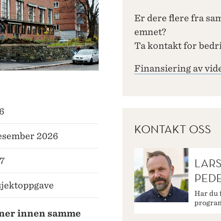
Er dere flere fra s
emnet?
Ta kontakt for bedri
Finansiering av vi
6
KONTAKT OSS
desember 2026
27
LAR
PED
sjektoppgave
Har du 
progra
emner innen samme