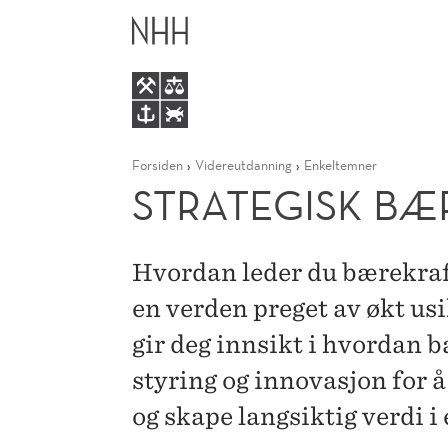
STRATEGISK
HOVEDME
BÆREKRAFT
OG
Forsiden
Videreutdanning
Enkeltemner
BEREDSKAP
STRATEGISK BÆ
Hvordan leder du bærekraf
en verden preget av økt u
gir deg innsikt i hvordan 
styring og innovasjon for å
og skape langsiktig verdi i