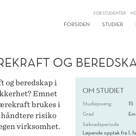
NY
FOR STUDENTER
VI
FORSIDEN
STUDIER
REKRAFT OG BEREDSK
t og beredskap i
OM STUDIET
sikkerhet? Emnet
Studiepoeng
15
bærekraft brukes i
Grad
Emn
 håndtere risiko
Søknadsperiode
 egen virksomhet.
Løpende opptak fra 1. fe