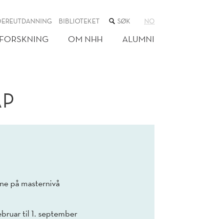
SØK
DEREUTDANNING
BIBLIOTEKET
NO
I
NETTSTEDET
FORSKNING
OM NHH
ALUMNI
AP
e på masternivå
bruar til 1. september