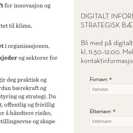
ft
for innovasjon og
DIGITALT INF
STRATEGISK B
et til klima,
Bli med på digita
et
i organisasjonen.
kl. 11:30–12:00. M
kjeder
og sektorer for
kontaktinformasjo
ir deg praktisk og
Fornavn
rdan bærekraft og
styring og strategi. Du
offentlig og frivillig
Etternavn
r å håndtere risiko,
tillingsevne og skape