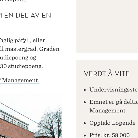
 EN DEL AV EN
glig påfyll, eller
ull mastergrad. Graden
tudiepoeng og
 30 studiepoeng.
VERDT Å VITE
of Management.
Undervisningsste
Emnet er på deltid
Management
Opptak: Løpende
Pris: kr. 58 000