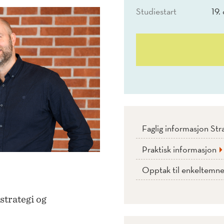
Studiestart
19.
Faglig informasjon St
Praktisk informasjon
Opptak til enkeltemne
 strategi og