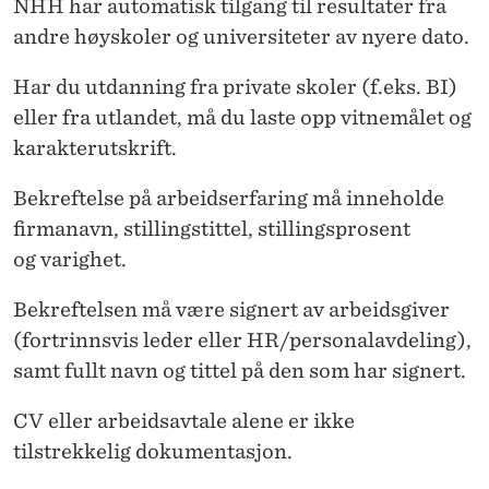
L
NHH har automatisk tilgang til resultater fra
andre høyskoler og universiteter av nyere dato.
I
N
Har du utdanning fra private skoler (f.eks. BI)
eller fra utlandet, må du laste opp vitnemålet og
G
karakterutskrift.
S
Bekreftelse på arbeidserfaring må inneholde
-
firmanavn, stillingstittel, stillingsprosent
O
og
varighet.
G
Bekreftelsen må
være signert av arbeidsgiver
E
(fortrinnsvis leder eller HR/personalavdeling),
N
samt fullt navn og tittel på den som har signert.
D
CV eller arbeidsavtale alene er ikke
R
tilstrekkelig dokumentasjon.