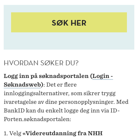
M
O
SØK HER
P
P
T
A
HVORDAN SØKER DU?
K
Logg inn på søknadsportalen (
Login -
T
Søknadsweb
)
: Det er flere
I
innloggingsalternativer, som sikrer trygg
ivaretagelse av dine personopplysninger. Med
L
BankID kan du enkelt logge deg inn via ID-
L
Porten.søknadsportalen:
E
Velg
«Videreutdanning fra NHH