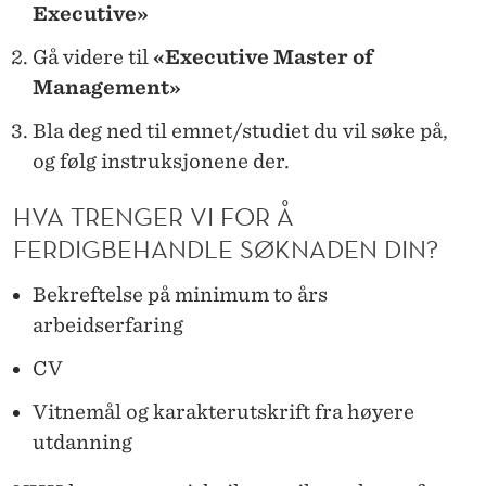
D
Executive»
E
Gå videre til
«Executive Master of
L
Management»
S
Bla deg ned til emnet/studiet du vil søke på,
og følg instruksjonene der.
E
A
HVA TRENGER VI FOR Å
V
FERDIGBEHANDLE SØKNADEN DIN?
U
Bekreftelse på minimum to års
T
arbeidserfaring
V
CV
I
Vitnemål og karakterutskrift fra høyere
utdanning
K