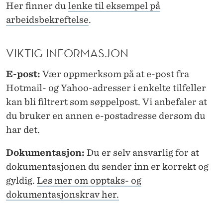
I
Her finner du
lenke til eksempel på
N
arbeidsbekreftelse
.
G
VIKTIG INFORMASJON
S
A
E-post:
Vær oppmerksom på at e-post fra
Hotmail- og Yahoo-adresser i enkelte tilfeller
R
kan bli filtrert som søppelpost. Vi anbefaler at
B
du bruker en annen e-postadresse dersom du
E
har det.
I
Dokumentasjon:
Du er selv ansvarlig for at
D
dokumentasjonen du sender inn er korrekt og
gyldig.
Les mer om opptaks- og
dokumentasjonskrav her.