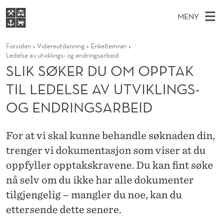
S
MENY
L
H
NO
S
I
FOR STUDENTER
Forsiden
Videreutdanning
Enkeltemner
O
Ø
K
VIDEREUTDANNING
Ledelse av utviklings- og endringsarbeid
K
I
V
SLIK SØKER DU OM OPPTAK
BIBLIOTEKET
N
E
E
S
T
TIL LEDELSE AV UTVIKLINGS-
Forsiden
T
D
S
Ø
T
OG ENDRINGSARBEID
Studier
M
E
K
D
E
Forskning
E
T
E
For at vi skal kunne behandle søknaden din,
N
Om NHH
trenger vi dokumentasjon som viser at du
Y
R
Alumni
oppfyller opptakskravene. Du kan fint søke
D
nå selv om du ikke har alle dokumenter
U
tilgjengelig – mangler du noe, kan du
O
ettersende dette senere.