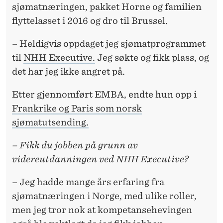
S
sjømatnæringen, pakket Horne og familien
K
flyttelasset i 2016 og dro til Brussel.
A
– Heldigvis oppdaget jeg sjømatprogrammet
P
til
NHH Executive.
Jeg søkte og fikk plass, og
det har jeg ikke angret på.
Etter gjennomført EMBA, endte hun opp i
Frankrike og Paris som norsk
sjømatutsending.
– Fikk du jobben på grunn av
videreutdanningen ved NHH Executive?
– Jeg hadde mange års erfaring fra
sjømatnæringen i Norge, med ulike roller,
men jeg tror nok at kompetansehevingen