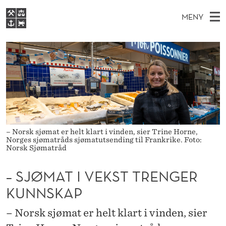
–
MENY
S
H
NO
EN
S
J
FOR STUDENTER
O
Ø
K
VIDEREUTDANNING
Ø
I
V
BIBLIOTEKET
N
E
E
M
T
Forsiden
T
D
S
A
T
Studier
M
E
T
D
E
Forskning
E
– Norsk sjømat er helt klart i vinden, sier Trine Horne,
T
I
N
Norges sjømatråds sjømatutsending til Frankrike. Foto:
Om NHH
Norsk Sjømatråd
Y
V
Alumni
– SJØMAT I VEKST TRENGER
E
KUNNSKAP
K
S
– Norsk sjømat er helt klart i vinden, sier