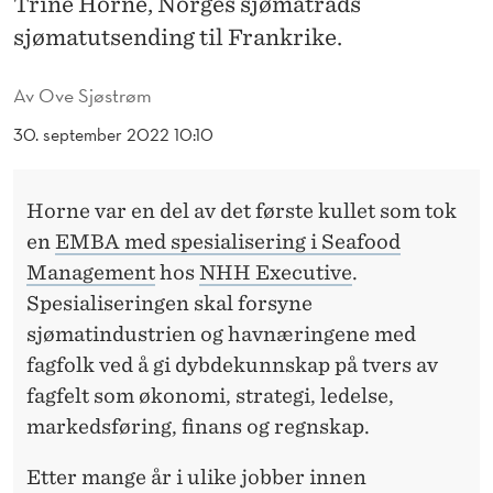
Trine Horne, Norges sjømatråds
T
sjømatutsending til Frankrike.
T
R
Av
Ove Sjøstrøm
E
30. september 2022 10:10
N
G
Horne var en del av det første kullet som tok
en
EMBA med spesialisering i Seafood
E
Management
hos
NHH Executive
.
R
Spesialiseringen skal forsyne
K
sjømatindustrien og havnæringene med
fagfolk ved å gi dybdekunnskap på tvers av
U
fagfelt som økonomi, strategi, ledelse,
N
markedsføring, finans og regnskap.
N
Etter mange år i ulike jobber innen