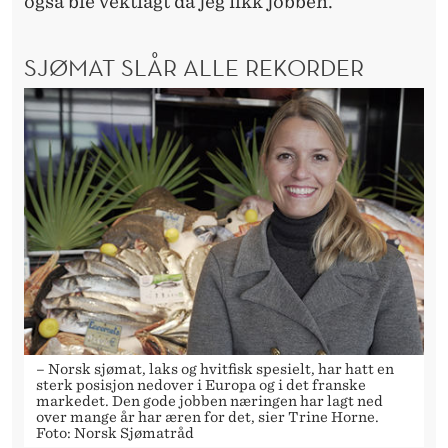
også ble vektlagt da jeg fikk jobben.
SJØMAT SLÅR ALLE REKORDER
– Norsk sjømat, laks og hvitfisk spesielt, har hatt en
sterk posisjon nedover i Europa og i det franske
markedet. Den gode jobben næringen har lagt ned
over mange år har æren for det, sier Trine Horne.
Foto: Norsk Sjømatråd