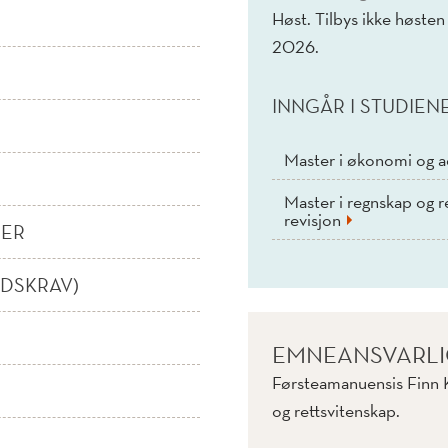
Høst. Tilbys ikke høste
2026.
INNGÅR I STUDIEN
Master i økonomi og a
Master i regnskap og re
revisjon
NER
IDSKRAV)
EMNEANSVARL
Førsteamanuensis Finn Ki
og rettsvitenskap.