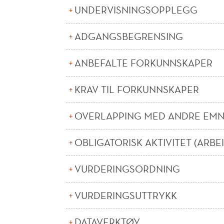
UNDERVISNINGSOPPLEGG
ADGANGSBEGRENSING
ANBEFALTE FORKUNNSKAPER
KRAV TIL FORKUNNSKAPER
OVERLAPPING MED ANDRE EM
OBLIGATORISK AKTIVITET (ARBE
VURDERINGSORDNING
VURDERINGSUTTRYKK
DATAVERKTØY