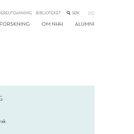
SØK
DEREUTDANNING
BIBLIOTEKET
NO
I
NETTSTEDET
FORSKNING
OM NHH
ALUMNI
G
rsk