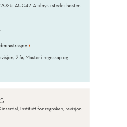
n 2026. ACC421A tilbys i stedet høsten
E
dministrasjon
visjon, 2 år, Master i regnskap og
IG
nserdal, Institutt for regnskap, revisjon