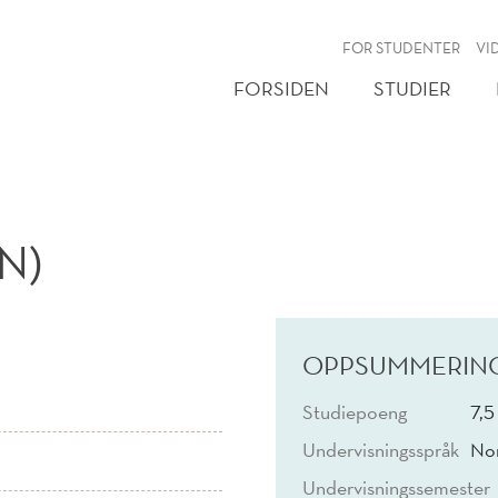
NY
FOR STUDENTER
VI
FORSIDEN
STUDIER
N)
OPPSUMMERIN
Studiepoeng
7,5
Undervisningsspråk
No
Undervisningssemester