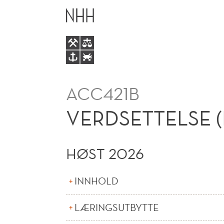
VERDSETTELSE
HOVEDME
(N)
ACC421B
VERDSETTELSE (
HØST 2026
INNHOLD
LÆRINGSUTBYTTE