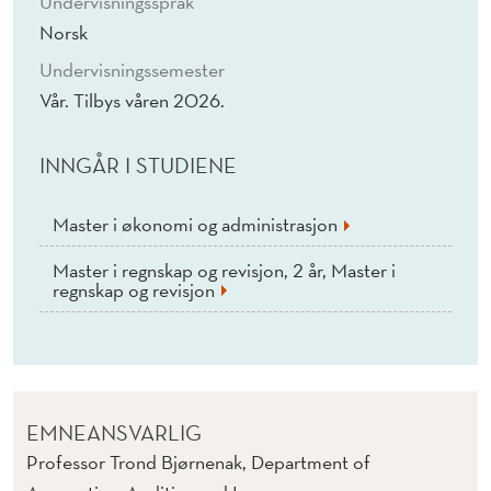
Undervisningsspråk
A
Norsk
L
Undervisningssemester
Y
Vår. Tilbys våren 2026.
S
INNGÅR I STUDIENE
E
R
Master i økonomi og administrasjon
(
Master i regnskap og revisjon, 2 år, Master i
N
regnskap og revisjon
)
EMNEANSVARLIG
Professor Trond Bjørnenak, Department of