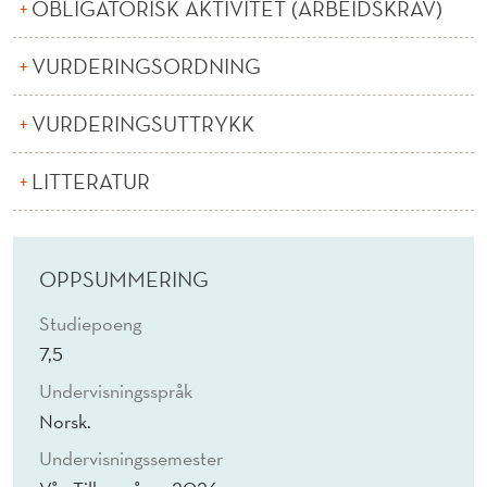
(
OBLIGATORISK AKTIVITET (ARBEIDSKRAV)
N
VURDERINGSORDNING
)
VURDERINGSUTTRYKK
LITTERATUR
OPPSUMMERING
Studiepoeng
7,5
Undervisningsspråk
Norsk.
Undervisningssemester