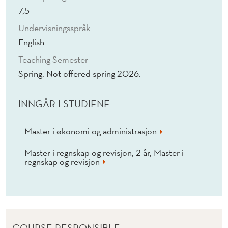
M
7,5
U
Undervisningsspråk
N
English
I
Teaching Semester
Spring. Not offered spring 2026.
C
A
INNGÅR I STUDIENE
T
Master i økonomi og administrasjon
I
O
Master i regnskap og revisjon, 2 år, Master i
regnskap og revisjon
N