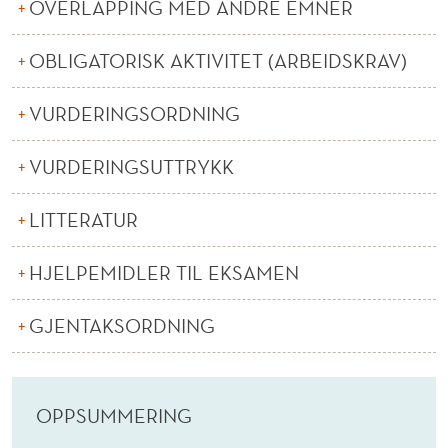
B
OVERLAPPING MED ANDRE EMNER
1
OBLIGATORISK AKTIVITET (ARBEIDSKRAV)
)
VURDERINGSORDNING
VURDERINGSUTTRYKK
LITTERATUR
HJELPEMIDLER TIL EKSAMEN
GJENTAKSORDNING
OPPSUMMERING