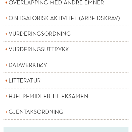
Ø
OVERLAPPING MED ANDRE EMNER
K
OBLIGATORISK AKTIVITET (ARBEIDSKRAV)
O
VURDERINGSORDNING
N
O
VURDERINGSUTTRYKK
M
DATAVERKTØY
E
R
LITTERATUR
HJELPEMIDLER TIL EKSAMEN
GJENTAKSORDNING