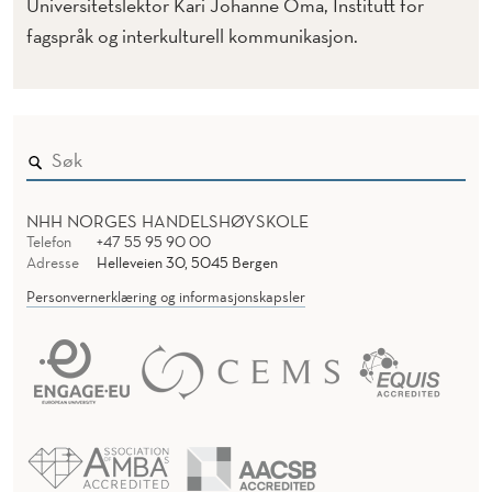
N
Universitetslektor Kari Johanne Oma, Institutt for
fagspråk og interkulturell kommunikasjon.
Æ
R
I
N
G
NHH NORGES HANDELSHØYSKOLE
S
Telefon
+47 55 95 90 00
Adresse
Helleveien 30, 5045 Bergen
L
Personvernerklæring og informasjonskapsler
I
V
(
N