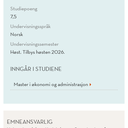
K
Studiepoeng
S
7,5
A
Undervisningsspråk
M
Norsk
F
Undervisningssemester
Høst. Tilbys høsten 2026.
U
N
INNGÅR I STUDIENE
N
Master i økonomi og administrasjon
S
-
O
G
EMNEANSVARLIG