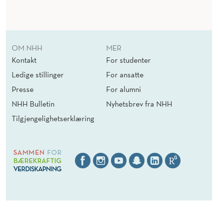
)
OM NHH
MER
Kontakt
For studenter
Ledige stillinger
For ansatte
Presse
For alumni
NHH Bulletin
Nyhetsbrev fra NHH
Tilgjengelighetserklæring