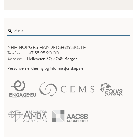
I
O
N
I
N
NHH NORGES HANDELSHØYSKOLE
Telefon
+47 55 95 90 00
D
Adresse
Helleveien 30, 5045 Bergen
I
Personvernerklæring og informasjonskapsler
G
I
T
A
L