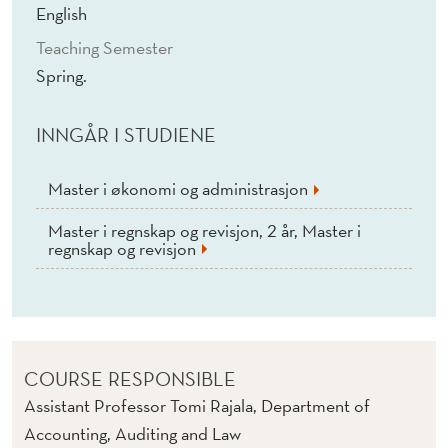
I
English
C
Teaching Semester
Spring.
V
A
INNGÅR I STUDIENE
L
U
Master i økonomi og administrasjon
E
Master i regnskap og revisjon, 2 år, Master i
regnskap og revisjon
C
R
E
A
COURSE RESPONSIBLE
Assistant Professor Tomi Rajala, Department of
T
Accounting, Auditing and Law