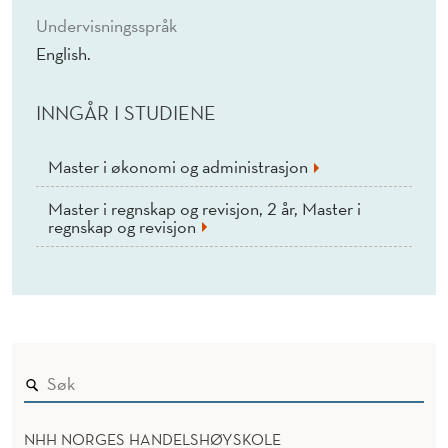
C
Undervisningsspråk
A
English.
N
INNGÅR I STUDIENE
A
L
Master i økonomi og administrasjon
Y
Master i regnskap og revisjon, 2 år, Master i
regnskap og revisjon
S
I
S
A
N
D
NHH NORGES HANDELSHØYSKOLE