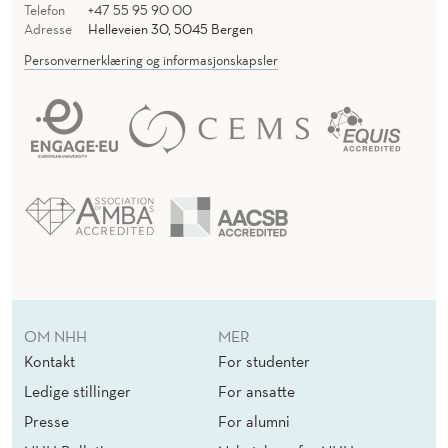
S
Telefon
+47 55 95 90 00
Adresse
Helleveien 30, 5045 Bergen
U
Personvernerklæring og informasjonskapsler
S
T
A
I
N
A
B
I
OM NHH
MER
Kontakt
For studenter
L
Ledige stillinger
For ansatte
I
Presse
For alumni