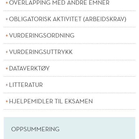
T
OVERLAPPING MED ANDRE EMNER
R
OBLIGATORISK AKTIVITET (ARBEIDSKRAV)
A
VURDERINGSORDNING
T
E
VURDERINGSUTTRYKK
G
DATAVERKTØY
I
(
LITTERATUR
N
HJELPEMIDLER TIL EKSAMEN
)
OPPSUMMERING