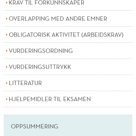
A
KRAV TIL FORKUNNSKAPER
N
OVERLAPPING MED ANDRE EMNER
A
OBLIGATORISK AKTIVITET (ARBEIDSKRAV)
L
Y
VURDERINGSORDNING
S
VURDERINGSUTTRYKK
E
(
LITTERATUR
N
HJELPEMIDLER TIL EKSAMEN
)
OPPSUMMERING