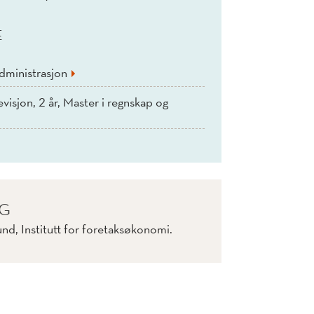
E
dministrasjon
visjon, 2 år, Master i regnskap og
IG
nd, Institutt for foretaksøkonomi.