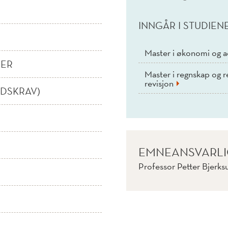
INNGÅR I STUDIEN
Master i økonomi og a
NER
Master i regnskap og re
revisjon
IDSKRAV)
EMNEANSVARL
Professor Petter Bjerksu