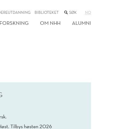
SØK
DEREUTDANNING
BIBLIOTEKET
NO
I
NETTSTEDET
FORSKNING
OM NHH
ALUMNI
G
sk.
Høst. Tilbys høsten 2026