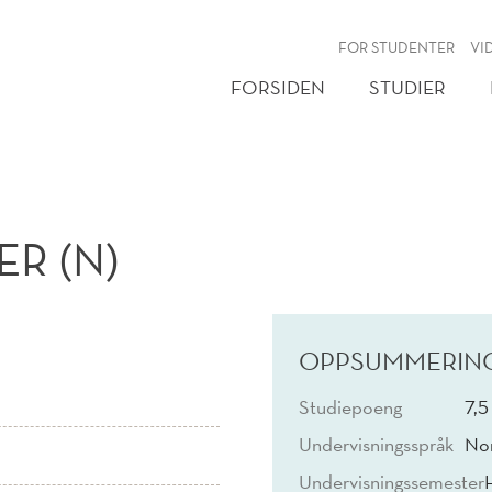
NY
FOR STUDENTER
VI
FORSIDEN
STUDIER
R (N)
OPPSUMMERIN
Studiepoeng
7,5
Undervisningsspråk
Nor
Undervisningssemester