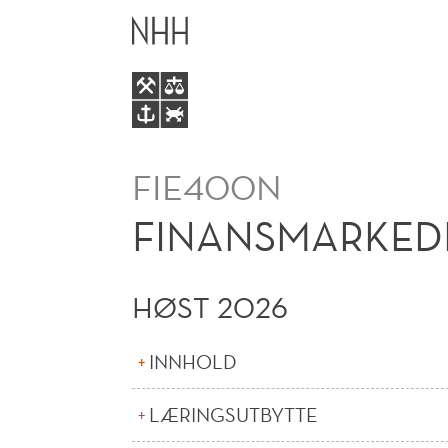
FINANSMARKEDER
HOVEDME
(N)
FIE400N
FINANSMARKEDE
HØST 2026
INNHOLD
LÆRINGSUTBYTTE