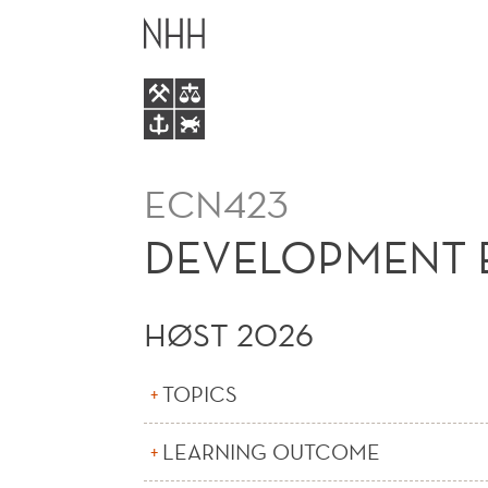
DEVELOPMENT
HOVEDME
ECONOMICS
(E)
ECN423
DEVELOPMENT 
HØST 2026
TOPICS
LEARNING OUTCOME