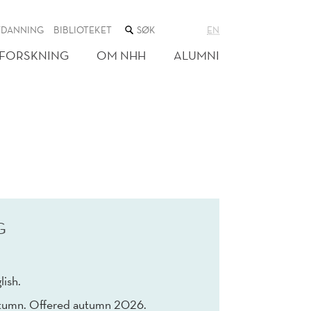
SØK
TDANNING
BIBLIOTEKET
EN
I
NETTSTEDET
FORSKNING
OM NHH
ALUMNI
G
lish.
tumn. Offered autumn 2026.