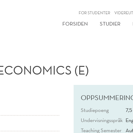
NY
FOR STUDENTER
VIDEREU
FORSIDEN
STUDIER
ECONOMICS (E)
OPPSUMMERIN
Studiepoeng
7,5
Undervisningsspråk
Eng
Teaching Semester
Au