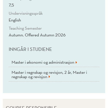
O
7,5
F
Undervisningsspråk
I
English
N
Teaching Semester
Autumn. Offered Autumn 2026
A
N
INNGÅR I STUDIENE
C
Master i økonomi og administrasjon
E
(
Master i regnskap og revisjon, 2 år, Master i
regnskap og revisjon
E
)