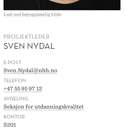
Last ned høyoppløselig bilde
PROSJEKTLEDER
SVEN NYDAL
E-POST
Sven.Nydal@nhh.no
TELEFON
+47 55 95 97 12
AVDELING
Seksjon for utdanningskvalitet
KONTOR
S201