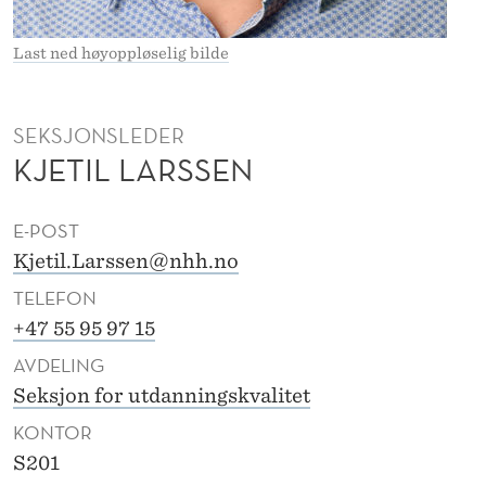
N
L
Last ned høyoppløselig bilde
A
R
SEKSJONSLEDER
KJETIL LARSSEN
S
S
E-POST
E
Kjetil.Larssen@nhh.no
N
TELEFON
+47 55 95 97 15
AVDELING
Seksjon for utdanningskvalitet
KONTOR
S201