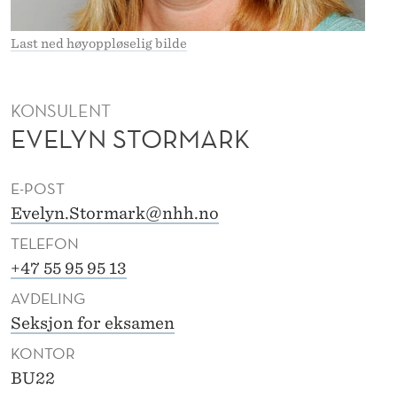
T
O
Last ned høyoppløselig bilde
R
M
KONSULENT
EVELYN STORMARK
A
R
E-POST
K
Evelyn.Stormark@nhh.no
TELEFON
+47 55 95 95 13
AVDELING
Seksjon for eksamen
KONTOR
BU22