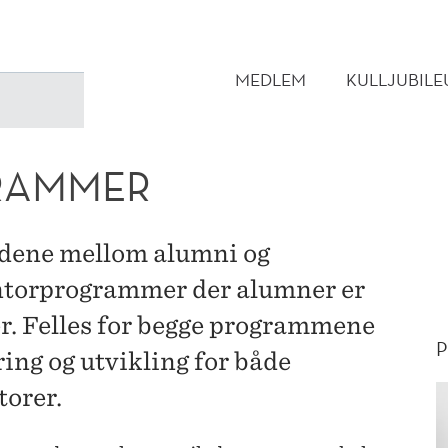
HOVEDMENY
MEDLEM
KULLJUBIL
RAMMER
ndene mellom alumni og
ntorprogrammer der alumner er
r. Felles for begge programmene
ring og utvikling for både
orer.