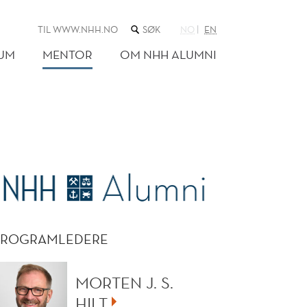
SØK
TIL WWW.NHH.NO
NO
EN
I
NETTSTEDET
EUM
MENTOR
OM NHH ALUMNI
PROGRAMLEDERE
MORTEN J. S.
HILT