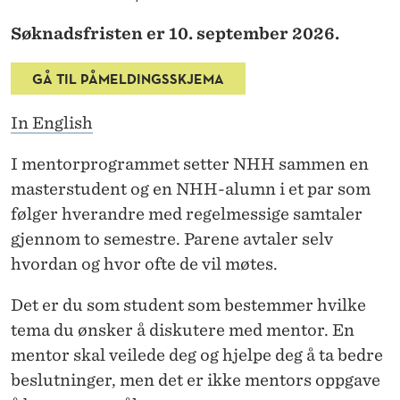
D
Søknadsfristen er 10. september 2026.
E
R
GÅ TIL PÅMELDINGSSKJEMA
!
In English
I mentorprogrammet setter NHH sammen en
masterstudent og en NHH-alumn i et par som
følger hverandre med regelmessige samtaler
gjennom to semestre. Parene avtaler selv
hvordan og hvor ofte de vil møtes.
Det er du som student som bestemmer hvilke
tema du ønsker å diskutere med mentor. En
mentor skal veilede deg og hjelpe deg å ta bedre
beslutninger, men det er ikke mentors oppgave