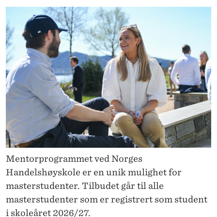
T
O
R
I
S
E
K
S
M
Mentorprogrammet ved Norges
Å
Handelshøyskole er en unik mulighet for
N
masterstudenter. Tilbudet går til alle
masterstudenter som er registrert som student
E
i skoleåret 2026/27.