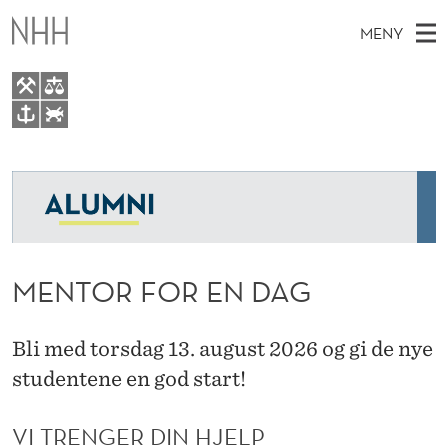
M
MENY
E
N
T
H
NO
EN
TIL WWW.NHH.NO
O
S
O
Ø
K
Medlem
R
V
I
N
E
Kulljubileum
E
F
T
T
D
Mentor
O
S
MENTOR FOR EN DAG
T
M
E
Om NHH Alumni
R
D
E
E
T
E
N
Bli med torsdag 13. august 2026 og gi de nye
Y
studentene en god start!
N
D
VI TRENGER DIN HJELP