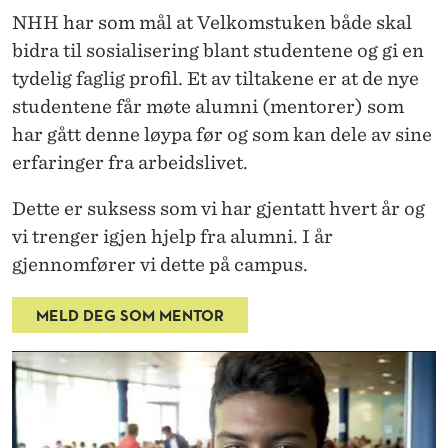
A
NHH har som mål at Velkomstuken både skal
G
bidra til sosialisering blant studentene og gi en
tydelig faglig profil. Et av tiltakene er at
de nye
studentene får møte alumni (mentorer) som
har gått denne løypa før og som kan dele av sine
erfaringer fra arbeidslivet.
Dette
er
suksess som vi
har gjentatt hvert år og
vi trenger igjen
hjelp fra alumni. I år
gjennomfører vi dette
på campus.
MELD DEG SOM MENTOR