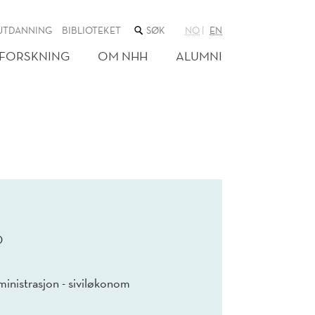
SØK
UTDANNING
BIBLIOTEKET
NO
EN
I
NETTSTEDET
FORSKNING
OM NHH
ALUMNI
0
inistrasjon - siviløkonom