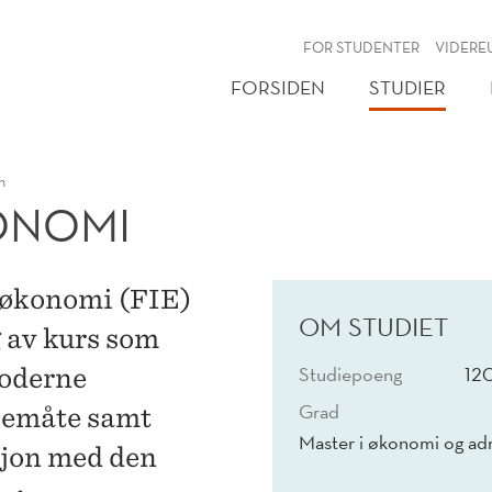
NY
FOR STUDENTER
VIDERE
FORSIDEN
STUDIER
n
ONOMI
l økonomi (FIE)
OM STUDIET
g av kurs som
Studiepoeng
12
moderne
Grad
kemåte samt
Master i økonomi og adm
sjon med den