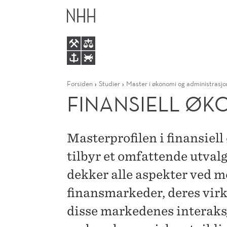
FINANSIELL
HOVEDME
ØKONOMI
Forsiden
Studier
Master i økonomi og administrasjo
FINANSIELL ØK
Masterprofilen i finansiel
tilbyr et omfattende utval
dekker alle aspekter ved 
finansmarkeder, deres vir
disse markedenes interak