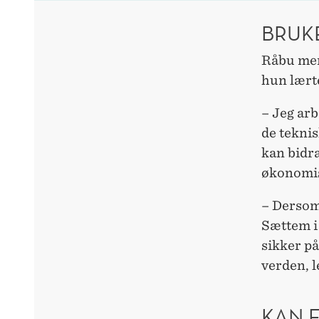
BRUK
Råbu men
hun lært
– Jeg arb
de teknis
kan bidra
økonomis
– Dersom
Sættem i
sikker på
verden, l
KAN 