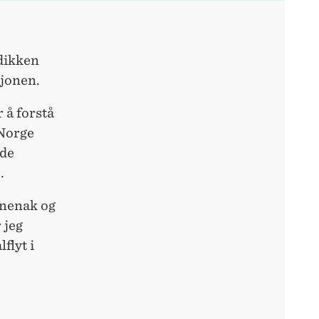
dikken
sjonen.
r å forstå
 Norge
 de
.
rnenak og
 jeg
flyt i