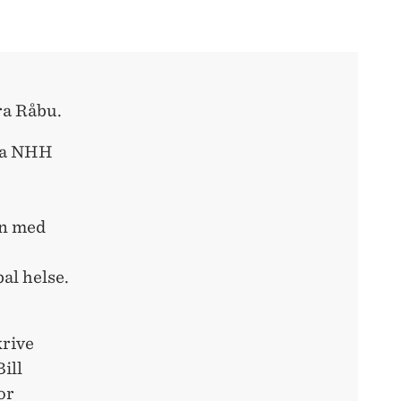
ra Råbu.
fra NHH
un med
al helse.
krive
Bill
or