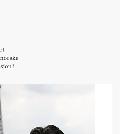
et
 norske
sjon i