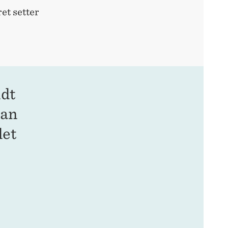
et setter
ndt
kan
det