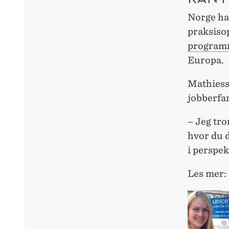
Norge har
praksiso
program
Europa.
Mathiesse
jobberfar
– Jeg tro
hvor du d
i perspek
Les mer: