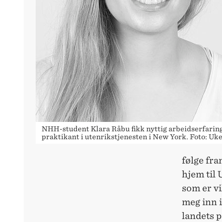
NHH-student Klara Råbu fikk nyttig arbeidserfarin
praktikant i utenrikstjenesten i New York. Foto: Uk
følge fra
hjem til
som er vi
meg inn 
landets p