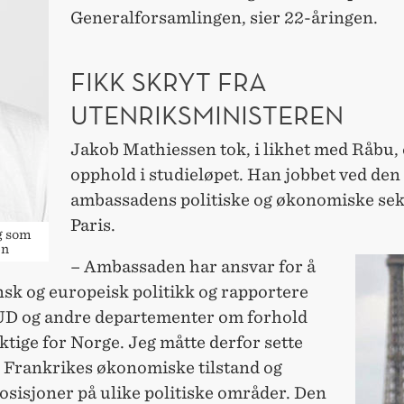
Generalforsamlingen, sier 22-åringen.
FIKK SKRYT FRA
UTENRIKSMINISTEREN
Jakob Mathiessen tok, i likhet med Råbu, 
opphold i studieløpet. Han jobbet ved den
ambassadens politiske og økonomiske sek
Paris.
g som
en
– Ambassaden har ansvar for å
nsk og europeisk politikk og rapportere
 UD og andre departementer om forhold
ktige for Norge. Jeg måtte derfor sette
i Frankrikes økonomiske tilstand og
osisjoner på ulike politiske områder. Den