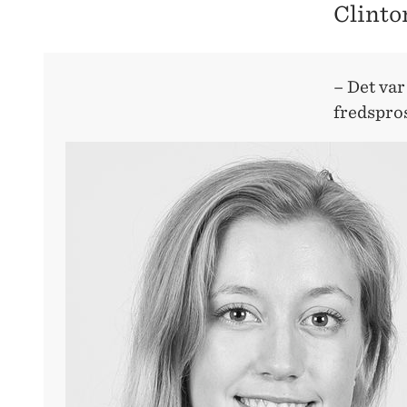
Clinton
– Det var
fredspros