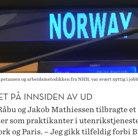
tansen og arbeidsmetodikken fra NHH, var svært nyttig i jobb
T PÅ INNSIDEN AV UD
Råbu og Jakob Mathiessen tilbragte et
er som praktikanter i utenrikstjeneste
k og Paris. – Jeg gikk tilfeldig forbi B