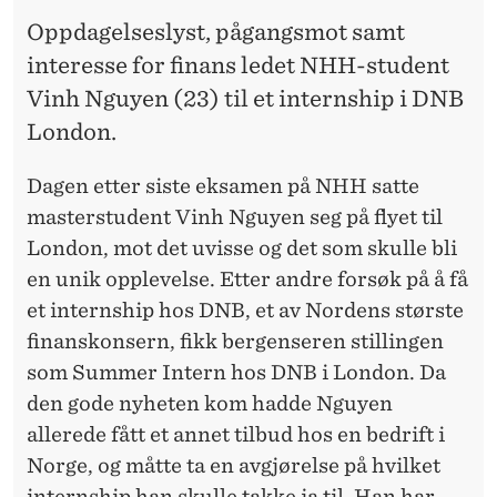
E
Oppdagelseslyst, pågangsmot samt
N
interesse for finans ledet NHH-student
T
Vinh Nguyen (23) til et internship i DNB
I
London.
L
Dagen etter siste eksamen på NHH satte
F
masterstudent Vinh Nguyen seg på flyet til
London, mot det uvisse og det som skulle bli
I
en unik opplevelse. Etter andre forsøk på å få
N
et internship hos DNB, et av Nordens største
A
finanskonsern, fikk bergenseren stillingen
som Summer Intern hos DNB i London. Da
N
den gode nyheten kom hadde Nguyen
S
allerede fått et annet tilbud hos en bedrift i
M
Norge, og måtte ta en avgjørelse på hvilket
internship han skulle takke ja til. Han har