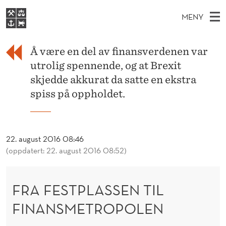
F
MENY
R
H
NO
S
A
FOR STUDENTER
O
Ø
Å være en del av finansverdenen var
K
VIDEREUTDANNING
F
I
V
utrolig spennende, og at Brexit
BIBLIOTEKET
N
E
E
skjedde akkurat da satte en ekstra
E
T
Forsiden
T
spiss på oppholdet.
D
S
S
T
Studier
M
E
T
D
E
Forskning
E
T
P
N
22. august 2016 08:46
Om NHH
(oppdatert: 22. august 2016 08:52)
Y
L
Alumni
A
FRA FESTPLASSEN TIL
S
FINANSMETROPOLEN
S