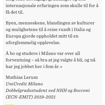
E
internasjonale erfaringen som skulle til for å
J
få det til.
E
Byen, menneskene, blandingen av kulturer
G
og mulighetene til å reise rundt i Italia og
H
Europa gjorde oppholdet mitt til en
uforglemmelig opplevelse.
A
R
Å bo og studere i Milano var over all
forventning – så bra at jeg valgte å bli, og nå
T
har jeg jobbet her i fem år
.
»
A
Mathias Lerum
T
UniCredit Milano
T
Dobbelgradsstudent ved NHH og Bocconi
(ECN-EMIT) 2019-2021