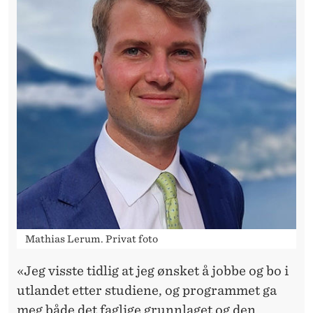
B
E
S
L
U
T
N
I
N
G
Mathias Lerum. Privat foto
E
«Jeg visste tidlig at jeg ønsket å jobbe og bo i
N
utlandet etter studiene, og programmet ga
meg både det faglige grunnlaget og den