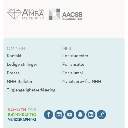
OM NHH
MER
Kontakt
For studenter
Ledige stillinger
For ansatte
Presse
For alumni
NHH Bulletin
Nyhetsbrev fra NHH
Tilgjengelighetserklæring