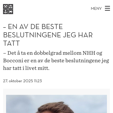
–
MENY
E
H
NO
EN
S
N
FOR STUDENTER
O
Ø
– EN AV DE BESTE
K
VIDEREUTDANNING
A
I
V
BESLUTNINGENE JEG HAR
BIBLIOTEKET
N
E
E
V
TATT
T
Forsiden
T
D
S
D
T
– Det å ta en dobbelgrad mellom NHH og
Studier
M
E
E
D
Bocconi er en av de beste beslutningene jeg
E
Forskning
E
T
har tatt i livet mitt.
B
N
Om NHH
Y
E
27. oktober 2025 11:23
Alumni
S
T
E