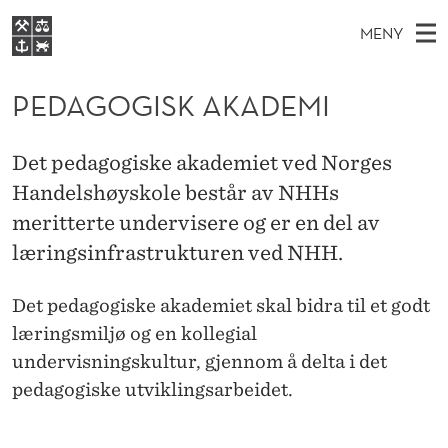
P
MENY
E
H
NO
EN
S
D
FOR STUDENTER
O
Ø
PEDAGOGISK AKADEMI
K
VIDEREUTDANNING
A
I
V
BIBLIOTEKET
N
E
E
G
Det pedagogiske akademiet ved Norges
T
Forsiden
T
D
Handelshøyskole består av NHHs
S
O
T
Studier
M
meritterte undervisere og er en del av
E
G
D
E
Forskning
E
læringsinfrastrukturen ved NHH.
T
I
N
Om NHH
Det pedagogiske akademiet skal bidra til et godt
Y
S
Alumni
læringsmiljø og en kollegial
K
undervisningskultur, gjennom å delta i det
A
pedagogiske utviklingsarbeidet.
K