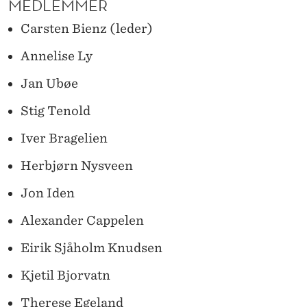
MEDLEMMER
A
Carsten Bienz (leder)
D
E
Annelise Ly
M
Jan Ubøe
I
Stig Tenold
Iver Bragelien
Herbjørn Nysveen
Jon Iden
Alexander Cappelen
Eirik Sjåholm Knudsen
Kjetil Bjorvatn
Therese Egeland