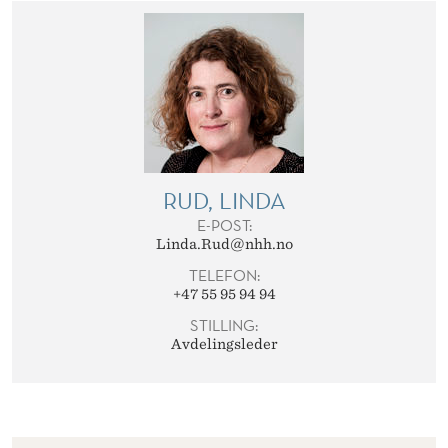
M
I
N
I
S
T
RUD, LINDA
E-POST:
R
Linda.Rud@nhh.no
A
TELEFON:
+47 55 95 94 94
T
STILLING:
I
Avdelingsleder
V
A