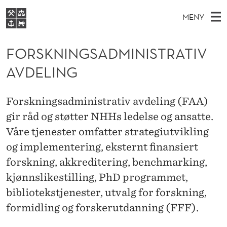
F
MENY
O
H
NO
EN
S
R
FOR STUDENTER
O
Ø
FORSKNINGSADMINISTRATIV
K
VIDEREUTDANNING
S
I
V
AVDELING
BIBLIOTEKET
N
E
E
K
T
Forsiden
T
D
S
N
Forskningsadministrativ avdeling (FAA)
T
Studier
M
E
gir råd og støtter NHHs ledelse og ansatte.
I
D
E
Forskning
E
Våre tjenester omfatter strategiutvikling
T
N
N
Om NHH
og implementering, eksternt finansiert
Y
G
forskning, akkreditering, benchmarking,
Alumni
S
kjønnslikestilling, PhD programmet,
bibliotekstjenester, utvalg for forskning,
A
formidling og forskerutdanning (FFF).
D