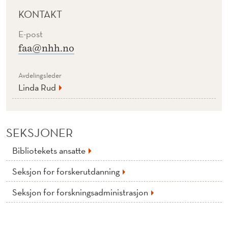
V
KONTAKT
D
E-post
E
faa@nhh.no
L
Avdelingsleder
I
Linda Rud
N
G
SEKSJONER
Bibliotekets ansatte
Seksjon for forskerutdanning
Seksjon for forskningsadministrasjon