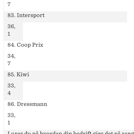
7
83. Intersport
36,
1
84. Coop Prix
34,
7
85. Kiwi
33,
4
86. Dressmann
33,
1
Lurer du på hvordan din bedrift gjør det på ran