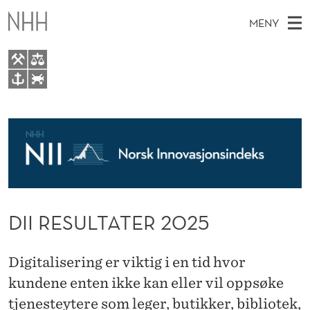
D
MENY
I
I
R
H
NO
EN
TIL WWW.NHH.NO
E
S
O
Ø
K
Om NII
S
V
I
N
E
Bransjer
E
U
T
T
D
Tidligere resultater
L
S
T
M
E
Våre partnere
T
D
DII RESULTATER 2025
E
E
T
A
N
Y
Digitalisering er viktig i en tid hvor
T
kundene enten ikke kan eller vil oppsøke
E
tjenesteytere som leger, butikker, bibliotek,