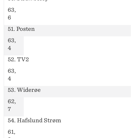
63,
6
51. Posten
63,
4
52. TV2
63,
4
53. Widerøe
62,
7
54. Hafslund Strøm
61,