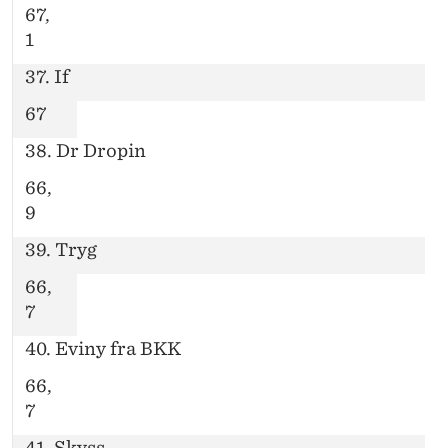
67,
1
37. If
67
38. Dr Dropin
66,
9
39. Tryg
66,
7
40. Eviny fra BKK
66,
7
41. Skyss