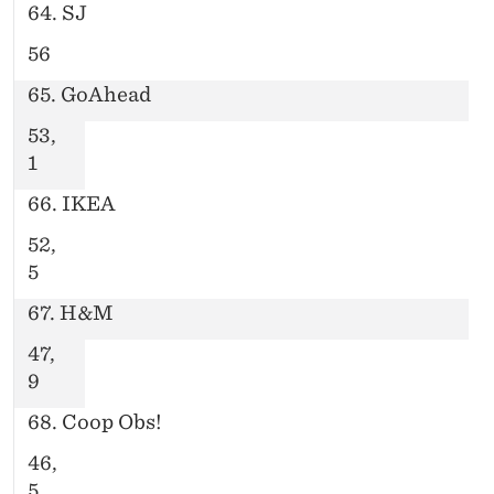
64. SJ
56
65. GoAhead
53,
1
66. IKEA
52,
5
67. H&M
47,
9
68. Coop Obs!
46,
5