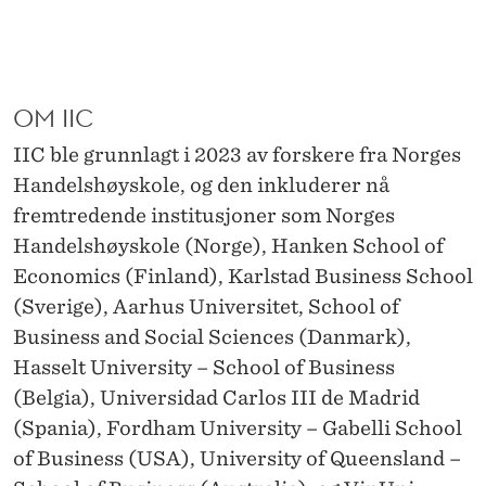
(
I
I
OM IIC
C
IIC ble grunnlagt i 2023 av forskere fra Norges
)
Handelshøyskole, og den inkluderer nå
:
fremtredende institusjoner som Norges
F
Handelshøyskole (Norge), Hanken School of
Economics (Finland), Karlstad Business School
O
(Sverige), Aarhus Universitet, School of
R
Business and Social Sciences (Danmark),
S
Hasselt University – School of Business
(Belgia), Universidad Carlos III de Madrid
T
(Spania), Fordham University – Gabelli School
E
of Business (USA), University of Queensland –