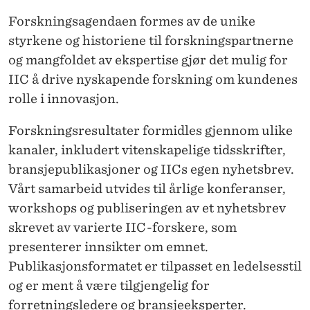
S
Forskningsagendaen formes av de unike
styrkene og historiene til forskningspartnerne
J
og mangfoldet av ekspertise gjør det mulig for
O
IIC å drive nyskapende forskning om kundenes
N
rolle i innovasjon.
Forskningsresultater formidles gjennom ulike
kanaler, inkludert vitenskapelige tidsskrifter,
bransjepublikasjoner og IICs egen nyhetsbrev.
Vårt samarbeid utvides til årlige konferanser,
workshops og publiseringen av et nyhetsbrev
skrevet av varierte IIC-forskere, som
presenterer innsikter om emnet.
Publikasjonsformatet er tilpasset en ledelsesstil
og er ment å være tilgjengelig for
forretningsledere og bransjeeksperter.