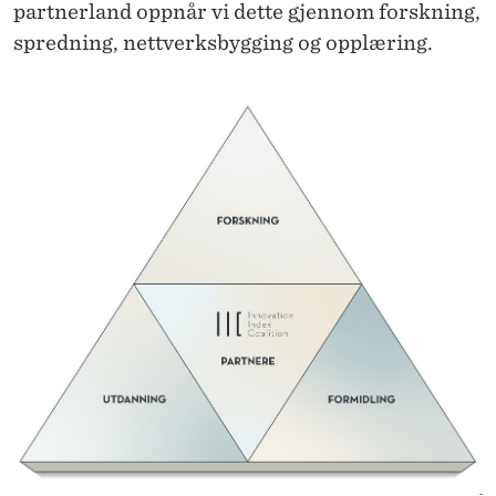
S
partnerland oppnår vi dette gjennom forskning,
T
spredning, nettverksbygging og opplæring.
E
M
M
E
I
I
N
N
O
V
A