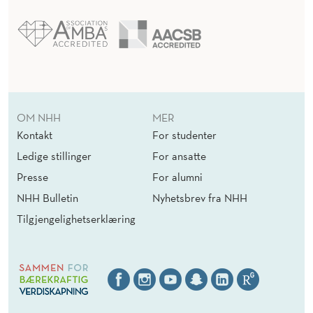
OM NHH
MER
Kontakt
For studenter
Ledige stillinger
For ansatte
Presse
For alumni
NHH Bulletin
Nyhetsbrev fra NHH
Tilgjengelighetserklæring