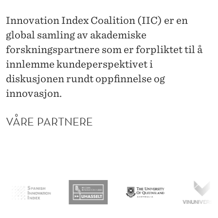
D
Innovation Index Coalition (IIC) er en
E
global samling av akademiske
X
forskningspartnere som er forpliktet til å
C
innlemme kundeperspektivet i
O
diskusjonen rundt oppfinnelse og
A
innovasjon.
L
VÅRE PARTNERE
I
T
I
O
N