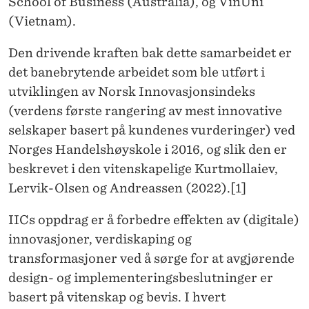
R
School of Business (Australia), og VinUni
(Vietnam).
K
E
Den drivende kraften bak dette samarbeidet er
det banebrytende arbeidet som ble utført i
R
utviklingen av Norsk Innovasjonsindeks
K
(verdens første rangering av mest innovative
U
selskaper basert på kundenes vurderinger) ved
Norges Handelshøyskole i 2016, og slik den er
N
beskrevet i den vitenskapelige Kurtmollaiev,
D
Lervik-Olsen og Andreassen (2022).[1]
E
IICs oppdrag er å forbedre effekten av (digitale)
N
innovasjoner, verdiskaping og
E
transformasjoner ved å sørge for at avgjørende
design- og implementeringsbeslutninger er
S
basert på vitenskap og bevis. I hvert