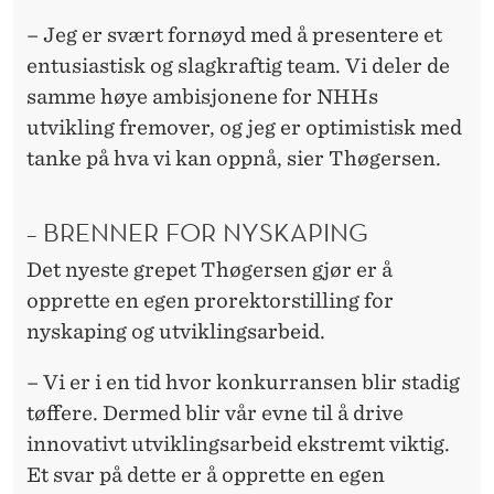
I
– Jeg er svært fornøyd med å presentere et
N
entusiastisk og slagkraftig team. Vi deler de
G
samme høye ambisjonene for NHHs
utvikling fremover, og jeg er optimistisk med
tanke på hva vi kan oppnå, sier Thøgersen.
– BRENNER FOR NYSKAPING
Det nyeste grepet Thøgersen gjør er å
opprette en egen prorektorstilling for
nyskaping og utviklingsarbeid.
– Vi er i en tid hvor konkurransen blir stadig
tøffere. Dermed blir vår evne til å drive
innovativt utviklingsarbeid ekstremt viktig.
Et svar på dette er å opprette en egen