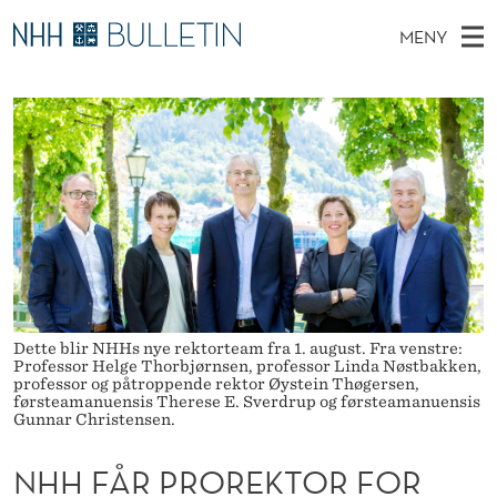
N
MENY
H
H
NO
EN
TIL WWW.NHH.NO
S
H
O
Ø
K
Stipendiater og nye forskerprofiler
V
I
F
N
E
Disputaser
E
Å
T
T
D
Ekspertutvalg
S
R
T
M
E
Om Bulletin
D
P
E
E
T
N
R
Y
O
Dette blir NHHs nye rektorteam fra 1. august. Fra venstre:
Professor Helge Thorbjørnsen, professor Linda Nøstbakken,
R
professor og påtroppende rektor Øystein Thøgersen,
førsteamanuensis Therese E. Sverdrup og førsteamanuensis
E
Gunnar Christensen.
K
NHH FÅR PROREKTOR FOR