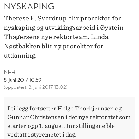
T
NYSKAPING
O
Therese E. Sverdrup blir prorektor for
R
nyskaping og utviklingsarbeid i Øystein
F
Thøgersens nye rektorteam. Linda
Nøstbakken blir ny prorektor for
O
utdanning.
R
N
NHH
8. juni 2017 10:59
Y
(oppdatert: 8. juni 2017 13:02)
S
K
I tillegg fortsetter Helge Thorbjørnsen og
A
Gunnar Christensen i det nye rektoratet som
starter opp 1. august. Innstillingene ble
P
vedtatt i styremøtet i dag.