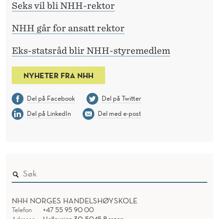
Seks vil bli NHH-rektor
NHH går for ansatt rektor
Eks-statsråd blir NHH-styremedlem
NYHETER FRA NHH
Del på Facebook
Del på Twitter
Del på LinkedIn
Del med e-post
NHH NORGES HANDELSHØYSKOLE
Telefon
+47 55 95 90 00
Adresse
Helleveien 30, 5045 Bergen