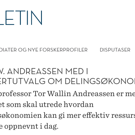
DMENY
DIATER OG NYE FORSKERPROFILER
DISPUTASER
W. ANDREASSEN MED I
ERTUTVALG OM DELINGSØKONO
ofessor Tor Wallin Andreassen er me
et som skal utrede hvordan
søkonomien kan gi mer effektiv ressur
e oppnevnt i dag.