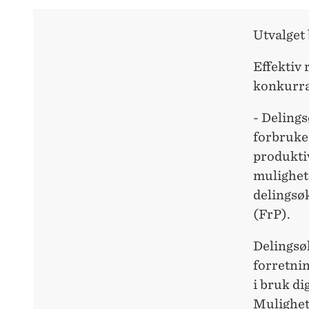
Utvalget 
Effektiv
konkurra
- Deling
forbruke
produktiv
mulighet
delingsø
(FrP).
Delingsø
forretni
i bruk di
Mulighet