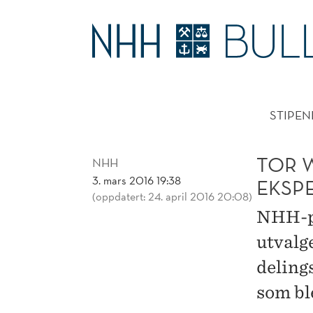
TOR
W.
HOVE
ANDREASSEN
STIPEN
MED
I
TOR 
NHH
3. mars 2016 19:38
EKSP
EKSPERTUTVALG
(oppdatert: 24. april 2016 20:08)
NHH-pr
OM
utvalg
DELINGSØKONOMI
deling
som bl