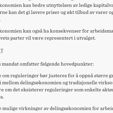
konomien kan bedre utnyttelsen av ledige kapitalva
ne kan det gi lavere priser og økt tilbud av varer o
.
konomien kan også ha konsekvenser for arbeidsma
vets parter vil være representert i utvalget.
T
s mandat omfatter følgende hovedpunkter:
 om reguleringer bør justeres for å oppnå større g
 mellom delingsøkonomien og tradisjonelle virks
re om det eksisterer reguleringer som enkelte aktø
a.
e mulige virkninger av delingsøkonomien for arbeid