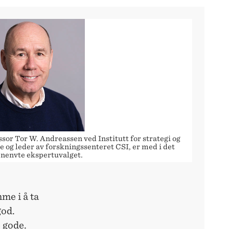
sor Tor W. Andreassen ved Institutt for strategi og
e og leder av forskningssenteret CSI, er med i det
nenvte ekspertuvalget.
me i å ta
god.
 gode.