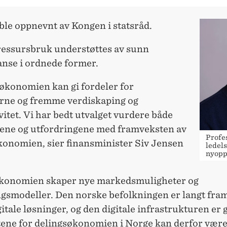
ble oppnevnt av Kongen i statsråd.
 ressursbruk understøttes av sunn
nse i ordnede former.
søkonomien kan gi fordeler for
rne og fremme verdiskaping og
itet. Vi har bedt utvalget vurdere både
ene og utfordringene med framveksten av
Profes
konomien, sier finansminister Siv Jensen
ledels
nyopp
konomien skaper nye markedsmuligheter og
ngsmodeller. Den norske befolkningen er langt fram
gitale løsninger, og den digitale infrastrukturen er 
ene for delingsøkonomien i Norge kan derfor være