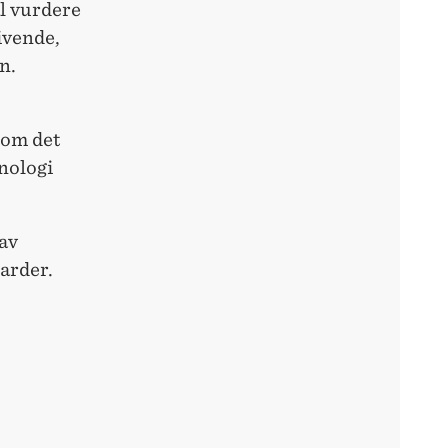
l vurdere
ivende,
n.
 om det
nologi
 av
darder.