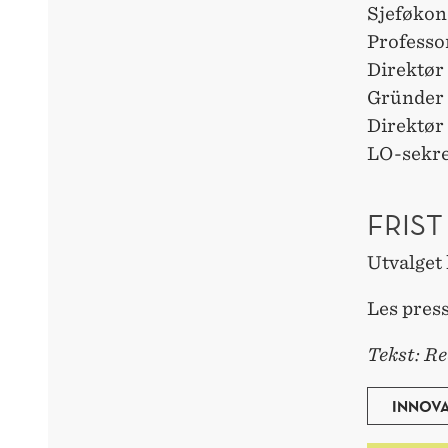
Sjeføkon
Professo
Direktør
Gründer 
Direktør
LO-sekre
FRIST
Utvalget 
Les pres
Tekst: Re
INNOV