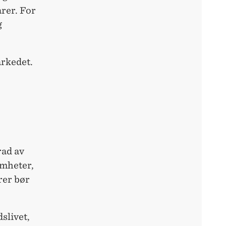
rer. For
g
rkedet.
rad av
omheter,
rer bør
slivet,