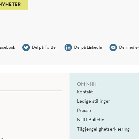
 NYHETER
Facebook
Del på Twitter
Del på LinkedIn
Del med e-
OM NHH
Kontakt
Ledige stillinger
Presse
NHH Bulletin
Tilgjengelighetserklæring