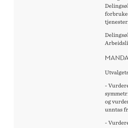
Delingsø
forbruker
tjenester
Delingsø
Arbeidsli
MANDA
Utvalget
- Vurdere
symmetri
og vurde
unntas fr
- Vurder