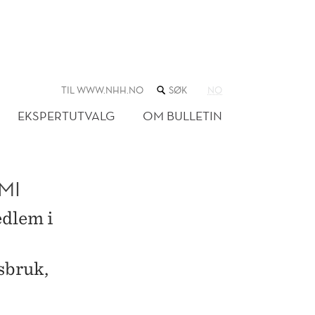
SØK
TIL WWW.NHH.NO
NO
I
NETTSTEDET
EKSPERTUTVALG
OM BULLETIN
MI
dlem i
sbruk,