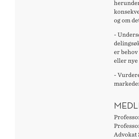
herunder
konsekven
og om det
- Unders
delingsø
er behov 
eller nye
- Vurdere
markeder,
MEDL
Professo
Professo
Advokat 