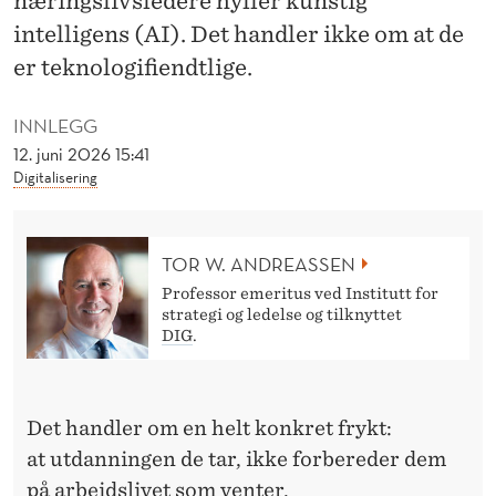
næringslivsledere hyller kunstig
T
intelligens (AI). Det handler ikke om at de
I
er teknologifiendtlige.
M
INNLEGG
O
12. juni 2026 15:41
T
Digitalisering
TOR W. ANDREASSEN
Professor emeritus ved Institutt for
strategi og ledelse og tilknyttet
DIG
.
Det handler om en helt konkret frykt:
at
utdanningen
de tar, ikke forbereder dem
på arbeidslivet som venter.