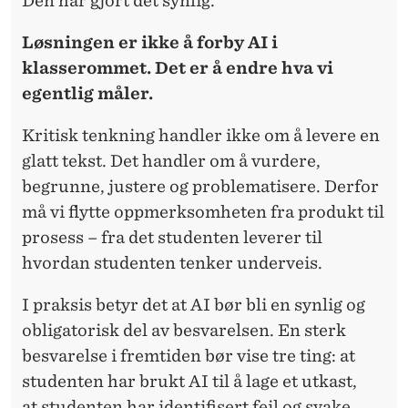
Den har gjort det synlig.
Løsningen er ikke å forby AI i
klasserommet. Det er å endre hva vi
egentlig måler.
Kritisk tenkning handler ikke om å levere en
glatt tekst. Det handler om å vurdere,
begrunne, justere og problematisere. Derfor
må vi flytte oppmerksomheten fra produkt til
prosess – fra det
studenten
leverer til
hvordan
studenten
tenker underveis.
I praksis betyr det at AI bør bli en synlig og
obligatorisk del av besvarelsen. En sterk
besvarelse i fremtiden bør vise tre ting: at
studenten
har brukt AI til å lage et utkast,
at
studenten
har identifisert feil og svake