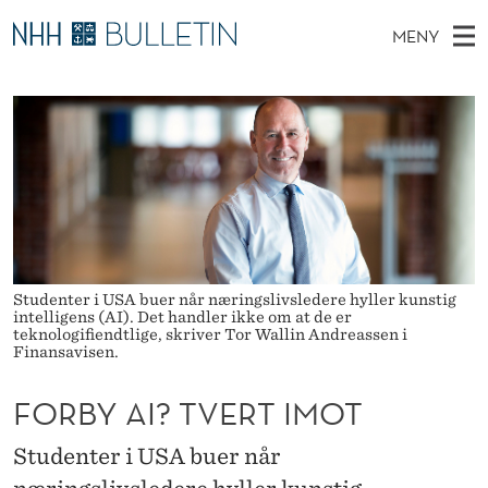
F
MENY
O
H
NO
TIL WWW.NHH.NO
S
R
O
Ø
K
Stipendiater og nye forskerprofiler
V
I
B
N
E
Disputaser
E
Y
T
T
D
Ekspertutvalg
S
A
T
M
E
Om Bulletin
D
I
E
E
T
N
?
Studenter i USA buer når næringslivsledere hyller kunstig
intelligens (AI). Det handler ikke om at de er
Y
T
teknologifiendtlige, skriver Tor Wallin Andreassen i
Finansavisen.
V
FORBY AI? TVERT IMOT
E
R
Studenter i USA buer når