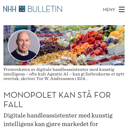
M
MENY
O
H
NO
TIL WWW.NHH.NO
S
N
O
Ø
K
Stipendiater og nye forskerprofiler
V
I
O
N
E
Disputaser
E
P
T
T
D
Ekspertutvalg
S
O
T
M
E
Om Bulletin
D
L
E
E
Fremveksten av digitale handleassistenter med kunstig
T
intelligens – ofte kalt Agentic AI – kan gi forbrukerne et nytt
N
E
overtak, skriver Tor W. Andreassen i E24. .
Y
T
MONOPOLET KAN STÅ FOR
K
FALL
A
Digitale handleassistenter med kunstig
N
intelligens kan gjøre markedet for