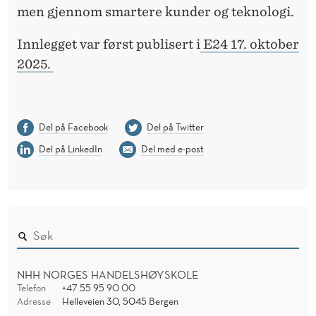
men gjennom smartere kunder og teknologi.
Innlegget var først publisert i
E24 17. oktober
2025.
Del på Facebook
Del på Twitter
Del på LinkedIn
Del med e-post
NHH NORGES HANDELSHØYSKOLE
Telefon
+47 55 95 90 00
Adresse
Helleveien 30, 5045 Bergen