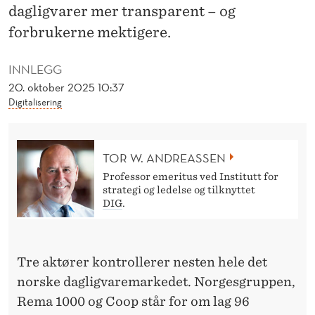
S
dagligvarer mer transparent – og
T
forbrukerne mektigere.
Å
INNLEGG
F
20. oktober 2025 10:37
Digitalisering
O
R
TOR W. ANDREASSEN
F
Professor emeritus ved Institutt for
A
strategi og ledelse og tilknyttet
DIG
.
L
L
Tre aktører kontrollerer nesten hele det
norske dagligvaremarkedet. Norgesgruppen,
Rema 1000 og Coop står for om lag 96