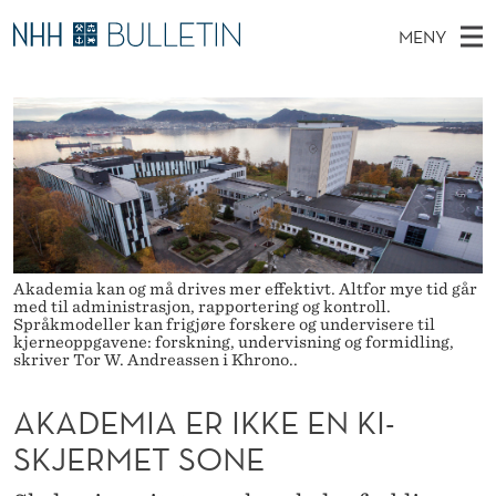
A
MENY
K
H
NO
TIL WWW.NHH.NO
S
A
O
Ø
K
Stipendiater og nye forskerprofiler
V
I
D
N
E
Disputaser
E
E
T
T
D
Ekspertutvalg
S
M
T
M
E
Om Bulletin
D
I
E
E
T
Akademia kan og må drives mer effektivt. Altfor mye tid går
N
A
med til administrasjon, rapportering og kontroll.
Y
Språkmodeller kan frigjøre forskere og undervisere til
E
kjerneoppgavene: forskning, undervisning og formidling,
skriver Tor W. Andreassen i Khrono..
R
AKADEMIA ER IKKE EN KI-
I
SKJERMET SONE
K