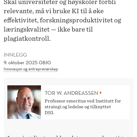
Skal universiteter og høyskoler forbli
K
relevante, må vi bruke KI til å øke
E
effektivitet, forskningsproduktivitet og
E
læringskvalitet — ikke bare til
N
plagiatkontroll.
K
INNLEGG
I
9. oktober 2025 08:10
Innovasjon og entreprenørskap
-
S
K
TOR W. ANDREASSEN
Professor emeritus ved Institutt for
J
strategi og ledelse og tilknyttet
DIG
.
E
R