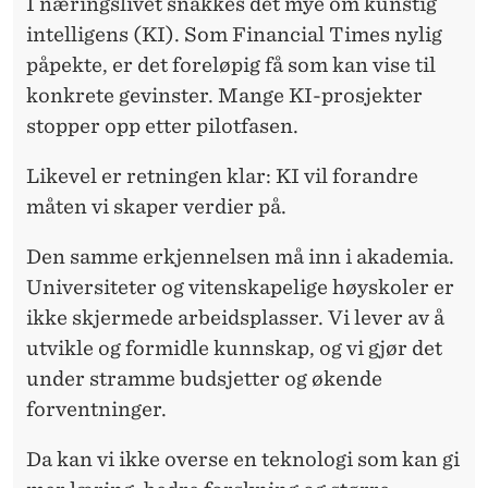
M
I næringslivet snakkes det
mye om kunstig
intelligens (KI). Som Financial Times nylig
E
påpekte, er det foreløpig få som kan vise til
T
konkrete gevinster. Mange KI-prosjekter
S
stopper opp etter pilotfasen.
O
Likevel er retningen klar: KI vil forandre
N
måten vi skaper verdier på.
E
Den samme erkjennelsen
må inn i akademia.
Universiteter og vitenskapelige høyskoler er
ikke skjermede arbeidsplasser. Vi lever av å
utvikle og formidle kunnskap, og vi gjør det
under stramme budsjetter og økende
forventninger.
Da kan vi ikke
overse en teknologi som kan gi