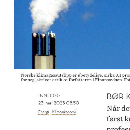
Norske klimagassutslipp er ubetydelige, cirka 0,1 pros
for seg, skriver artikkelforfatteren i Finansavisen. F
BØR 
INNLEGG
23. mai 2025 08:50
Når det
Energi
Klimaøkonomi
først k
profes