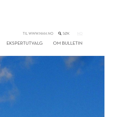
SØK
TIL WWW.NHH.NO
NO
I
NETTSTEDET
EKSPERTUTVALG
OM BULLETIN