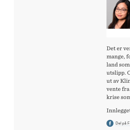
Det er ve
mange, fo
land som 
utslipp. 
ut av Kli
vente fr
krise so
Innlegget
Del på 