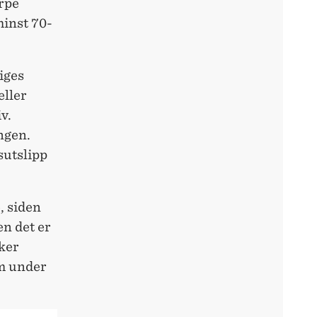
rpe
minst 70-
iges
eller
v.
ngen.
sutslipp
, siden
en det er
øker
om under