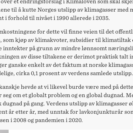
over et endringsforslag i Klimaloven som skal skje
ne til å kutte Norges utslipp av klimagasser med 
t i forhold til nivået i 1990 allerede i 2035.
kostningene for dette vil finne veien til det offentl
 som kjøp av klimakvoter, subsidier til klimatiltak 
e inntekter på grunn av mindre lønnsomt næringsli
ningen av disse tiltakene er derimot praktisk talt i
ger ganske enkelt av det faktum at norske klimagas
elige, cirka 0,1 prosent av verdens samlede utslipp.
kanskje hevde at vi likevel burde være med på dette
r seg om et globalt problem og en global dugnad. M
k dugnad på gang. Verdens utslipp av klimagasser 
ent år etter år, med unntak for lavkonjunkturår s
sen i 2008 og pandemien i 2020.