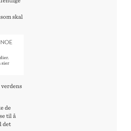
fentlige
 som skal
 NOE
dier.
 sier
v verdens
te de
e til å
l det