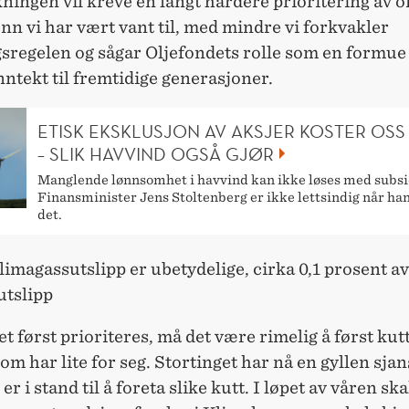
ingen vil kreve en langt hardere prioritering av of
enn vi har vært vant til, med mindre vi forkvakler
sregelen og sågar Oljefondets rolle som en formue
inntekt til fremtidige generasjoner.
ETISK EKSKLUSJON AV AKSJER KOSTER OSS
– SLIK HAVVIND OGSÅ GJØR
Manglende lønnsomhet i havvind kan ikke løses med subsi
Finansminister Jens Stoltenberg er ikke lettsindig når han
det.
imagassutslipp er ubetydelige, cirka 0,1 prosent a
utslipp
et først prioriteres, må det være rimelig å først kut
som har lite for seg. Stortinget har nå en gyllen sjans
 er i stand til å foreta slike kutt. I løpet av våren ska