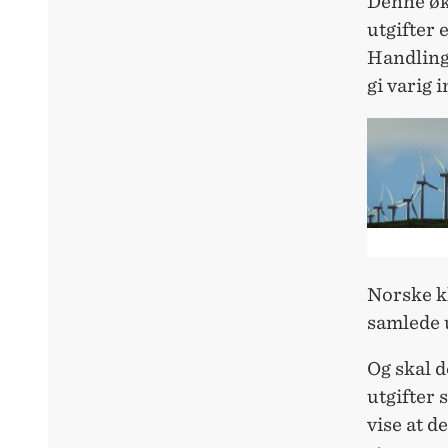
Denne økn
utgifter 
Handling
gi varig 
Norske kl
samlede 
Og skal d
utgifter 
vise at de