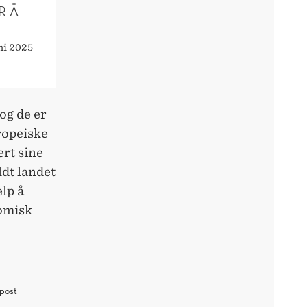
R Å
ni 2025
og de er
ropeiske
ert sine
ldt landet
elp å
nomisk
post