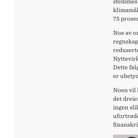
stemmes 
klimamåle
75 prosen
Noe av om
regnskap,
redusert
Nyttevirk
Dette føl
er ubetyd
Noen vil 
det dreie
ingen sli
ufortrød
finanskri