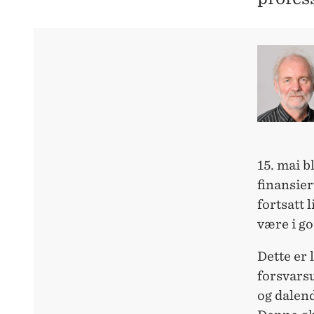
15. mai b
finansier
fortsatt 
være i go
Dette er 
forsvarsu
og dalend