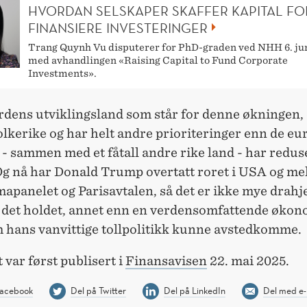
HVORDAN SELSKAPER SKAFFER KAPITAL FO
FINANSIERE INVESTERINGER
Trang Quynh Vu disputerer for PhD-graden ved NHH 6. ju
med avhandlingen «Raising Capital to Fund Corporate
Investments».
rdens utviklingsland som står for denne økningen, 
lkerike og har helt andre prioriteringer enn de eu
- sammen med et fåtall andre rike land - har redus
Og nå har Donald Trump overtatt roret i USA og me
mapanelet og Parisavtalen, så det er ikke mye drahj
a det holdet, annet enn en verdensomfattende øko
m hans vanvittige tollpolitikk kunne avstedkomme.
 var først publisert i
Finansavisen
22. mai 2025.
Facebook
Del på Twitter
Del på LinkedIn
Del med e-