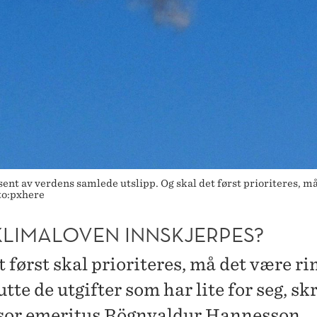
ent av verdens samlede utslipp. Og skal det først prioriteres, må 
oto:pxhere
KLIMALOVEN INNSKJERPES?
 først skal prioriteres, må det være ri
utte de utgifter som har lite for seg, sk
sor emeritus Rögnvaldur Hannesson.