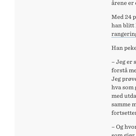
årene er 
Med 24 pu
han blit
rangerin
Han peke
– Jeg er 
forstå m
Jeg prøve
hva som g
med utdan
samme mø
fortsette
– Og hvor
som gjør