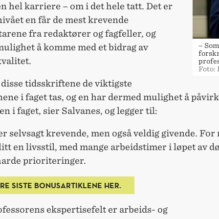
en hel karriere – om i det hele tatt. Det er
nivået en får de mest krevende
rene fra redaktører og fagfeller, og
– Som
ulighet å komme med et bidrag av
forskn
valitet.
profe
Foto:
i disse tidsskriftene de viktigste
ene i faget tas, og en har dermed mulighet å påvir
en i faget, sier Salvanes, og legger til:
 er selvsagt krevende, men også veldig givende. For
litt en livsstil, med mange arbeidstimer i løpet av d
 harde prioriteringer.
TRE SISTE BONUSARTIKLENE HER.
essorens ekspertisefelt er arbeids- og