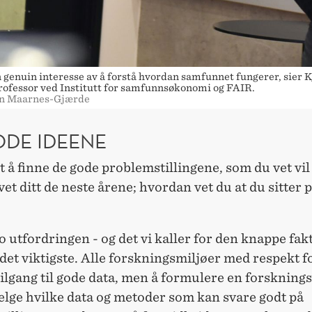
n genuin interesse av å forstå hvordan samfunnet fungerer, sier Kj
rofessor ved Institutt for samfunnsøkonomi og FAIR.
nn Maarnes-Gjærde
ODE IDEENE
 å finne de gode problemstillingene, som du vet vil
vet ditt de neste årene; hvordan vet du at du sitter 
jo utfordringen - og det vi kaller for den knappe fa
det viktigste. Alle forskningsmiljøer med respekt f
tilgang til gode data, men å formulere en forsknings
elge hvilke data og metoder som kan svare godt på