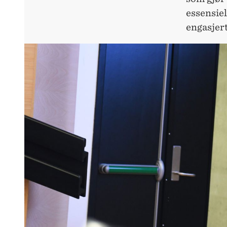
essensiel
engasjer