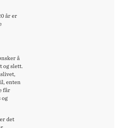
0 år er
e
 ønsker å
og slett.
slivet,
il, enten
e får
 og
er det
er