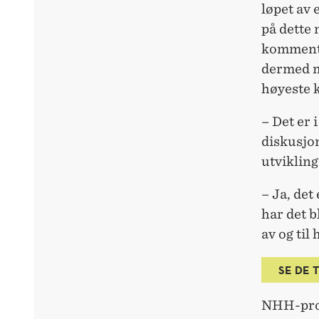
løpet av 
på dette 
kommenta
dermed m
høyeste k
– Det er 
diskusjon
utvikling
– Ja, det
har det b
av og til
SE DE 
NHH-prof