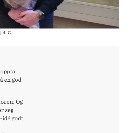
ell G.
 oppta
på en god
ktoren. Og
or seg
-idé godt