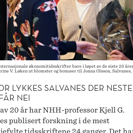
 internasjonale økonomitidsskrifter bare i løpet av de siste 20 å
rine V. Løken ut blomster og bonuser til Jonna Olsson, Salvanes,
OR LYKKES SALVANES DER NEST
FÅR NEI
t av 20 år har NHH-professor Kjell G.
es publisert forskning i de mest
jefylte tidsskriftene 24 ganger. Det ha