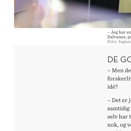
– Jeg har e
Salvanes, p
Foto: Ingu
DE G
– Men det
forskerli
idé?
– Det er 
samtidig 
selv har 
nok, og v