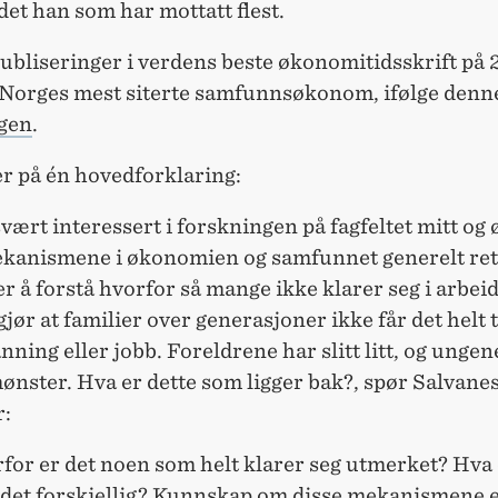
det han som har mottatt flest.
bliseringer i verdens beste økonomitidsskrift på 2
t Norges mest siterte samfunnsøkonom, ifølge denn
gen
.
r på én hovedforklaring:
svært interessert i forskningen på fagfeltet mitt og
ekanismene i økonomien og samfunnet generelt rett 
r å forstå hvorfor så mange ikke klarer seg i arbeid
jør at familier over generasjoner ikke får det helt t
ning eller jobb. Foreldrene har slitt litt, og ungen
nster. Hva er dette som ligger bak?, spør Salvanes
r:
for er det noen som helt klarer seg utmerket? Hva 
 det forskjellig? Kunnskap om disse mekanismene 