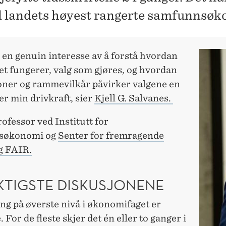
l landets høyest rangerte samfunnsø
 en genuin interesse av å forstå hvordan
t fungerer, valg som gjøres, og hvordan
joner og rammevilkår påvirker valgene en
 er min drivkraft, sier
Kjell G. Salvanes.
ofessor ved Institutt for
søkonomi og
Senter for fremragende
g FAIR.
IKTIGSTE DISKUSJONENE
ng på øverste nivå i økonomifaget er
 For de fleste skjer det én eller to ganger i