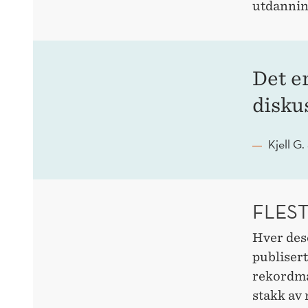
utdannin
Det er
diskus
Kjell G.
FLES
Hver des
publiser
rekordma
stakk av 