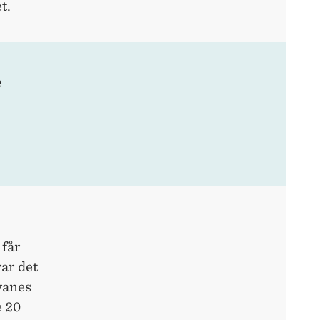
t.
e
 får
ar det
vanes
e 20