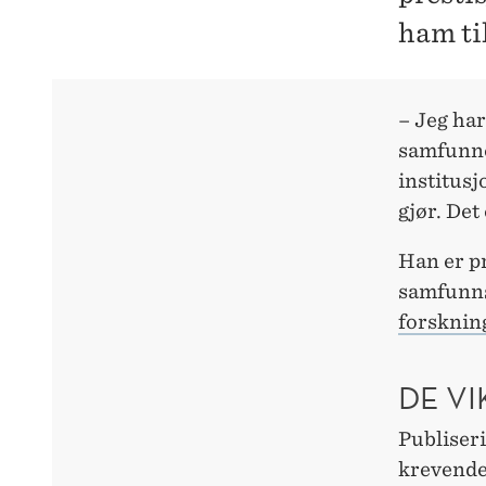
ham ti
– Jeg har
samfunne
institus
gjør. Det
Han er pr
samfunn
forsknin
DE V
Publiseri
krevende.