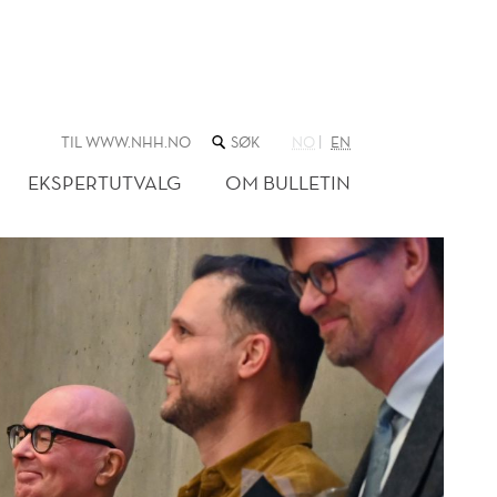
SØK
TIL WWW.NHH.NO
NO
EN
I
NETTSTEDET
EKSPERTUTVALG
OM BULLETIN