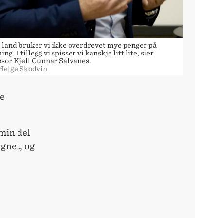
 land bruker vi ikke overdrevet mye penger på
ing. I tillegg vi spisser vi kanskje litt lite, sier
ssor Kjell Gunnar Salvanes.
 Helge Skodvin
ke
 min del
øgnet, og