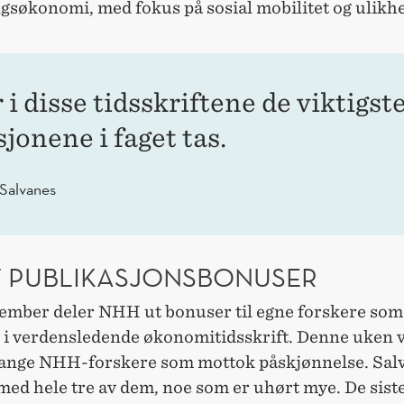
gsøkonomi, med fokus på sosial mobilitet og ulikhe
 i disse tidsskriftene de viktigst
jonene i faget tas.
 Salvanes
T PUBLIKASJONSBONUSER
ember deler NHH ut bonuser til egne forskere som
t i verdensledende økonomitidsskrift. Denne uken v
nge NHH-forskere som mottok påskjønnelse. Sal
med hele tre av dem, noe som er uhørt mye. De sist