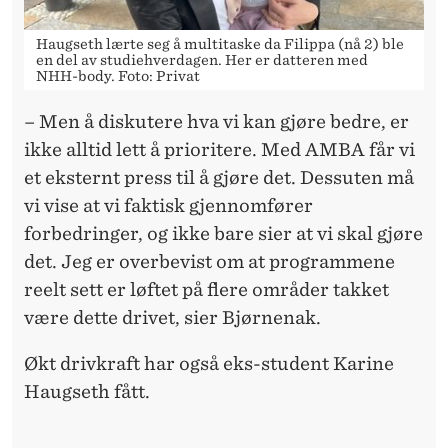
Haugseth lærte seg å multitaske da Filippa (nå 2) ble
en del av studiehverdagen. Her er datteren med
NHH-body. Foto: Privat
– Men å diskutere hva vi kan gjøre bedre, er
ikke alltid lett å prioritere. Med AMBA får vi
et eksternt press til å gjøre det. Dessuten må
vi vise at vi faktisk gjennomfører
forbedringer, og ikke bare sier at vi skal gjøre
det. Jeg er overbevist om at programmene
reelt sett er løftet på flere områder takket
være dette drivet, sier Bjørnenak.
Økt drivkraft har også eks-student Karine
Haugseth fått.