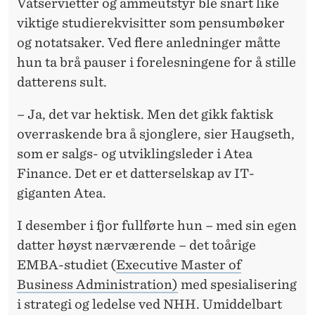
F
Våtservietter og ammeutstyr ble snart like
viktige studierekvisitter som pensumbøker
Ø
og notatsaker. Ved flere anledninger måtte
R
hun ta brå pauser i forelesningene for å stille
T
datterens sult.
:
– Ja, det var hektisk. Men det gikk faktisk
–
overraskende bra å sjonglere, sier Haugseth,
som er salgs- og utviklingsleder i Atea
G
Finance. Det er et datterselskap av IT-
I
giganten Atea.
R
I desember i fjor fullførte hun – med sin egen
I
datter høyst nærværende – det toårige
N
EMBA-studiet (
Executive Master of
Business Administration)
med spesialisering
T
i strategi og ledelse ved NHH. Umiddelbart