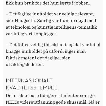
E
fikk hun bruk for det hun lærte i jobben.
R
– Det faglige innholdet var veldig relevant,
N
sier Haugseth. Særlig var hun fornøyd med
A
at teknologi og kunstig intelligens-tematikk
var integrert i opplegget.
S
J
– Det føltes veldig tidsaktuelt, og det var lett å
knagge innholdet på utfordringer man
O
faktisk møter i det daglige, sier
N
utviklingslederen.
A
L
INTERNASJONALT
KVALITETSSTEMPEL
K
Det er ikke bare tidligere studenter som gir
R
NHHs videreutdanning gode skussmål. Nå er