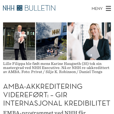
A
MENY
M
H
NO
EN
TIL WWW.NHH.NO
S
B
O
Ø
K
Stipendiater og nye forskerprofiler
V
I
A
N
E
Disputaser
E
-
T
T
D
Ekspertutvalg
S
A
T
M
E
Om Bulletin
D
K
E
E
Lille Filippa ble født mens Karine Haugseth (35) tok sin
T
N
K
mastergrad ved NHH Executive. Nå er NHH re-akkredittert
av AMBA. Foto: Privat / Silje K. Robinson / Daniel Tengs
Y
R
AMBA-AKKREDITERING
E
VIDEREFØRT: – GIR
D
INTERNASJONAL KREDIBILITET
I
EMBA-programmet ved NHH får