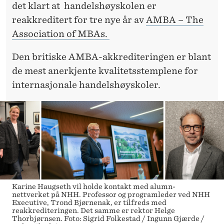
E
det klart at handelshøyskolen er
D
reakkreditert for tre nye år av
AMBA – The
Association of MBAs.
I
B
Den britiske AMBA-akkrediteringen er blant
de mest anerkjente kvalitetsstemplene for
I
internasjonale handelshøyskoler.
L
I
T
E
T
Karine Haugseth vil holde kontakt med alumn-
nettverket på NHH. Professor og programleder ved NHH
Executive, Trond Bjørnenak, er tilfreds med
reakkrediteringen. Det samme er rektor Helge
Thorbjørnsen. Foto: Sigrid Folkestad / Ingunn Gjærde /