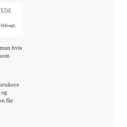
TEDE
 fåfengt,
 man hvis
 som
gbrukere
 og
en får