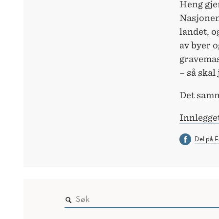
Heng gjer
Nasjonen
landet, o
av byer 
gravemask
– så skal
Det samm
Innlegget
Del på 