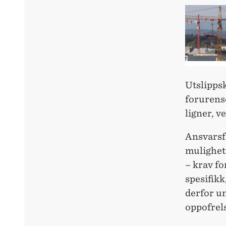
Utslipps
forurens
ligner, v
Ansvarsf
mulighet
– krav fo
spesifikk
derfor u
oppofrel