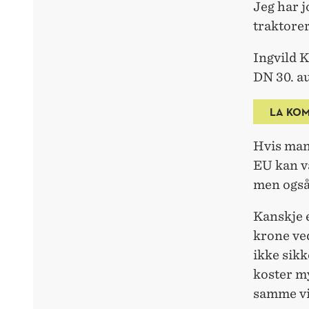
Jeg har 
traktorer
Ingvild K
DN 30. a
LA KOM
Hvis man
EU kan væ
men også
Kanskje 
krone ved
ikke sikk
koster my
samme vil