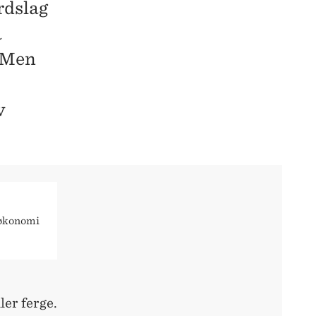
rdslag
å
. Men
v
søkonomi
.
ler ferge.