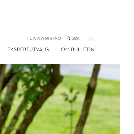
SØK
TIL WWW.NHH.NO
NO
I
NETTSTEDET
EKSPERTUTVALG
OM BULLETIN