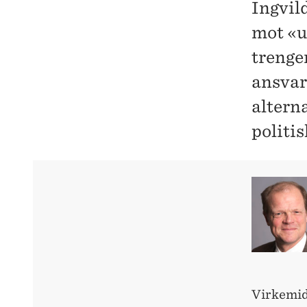
Ingvil
mot «u
trenger
ansvare
alterna
politi
Virkemidl