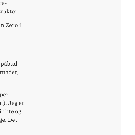
re-
traktor.
en Zero i
 påbud –
stnader,
 per
n). Jeg er
r lite og
ge. Det