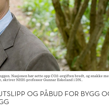
 veggen. Nasjonen bør sette opp CO2-avgiften bredt, og snakke me
ge, skriver NHH-professor Gunnar Eskeland i DN..
UTSLIPP OG PÅBUD FOR BYGG O
GG