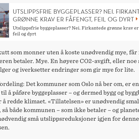
UTSLIPPSFRIE BYGGEPLASSER? NEI. FIRKAN
GRØNNE KRAV ER FÅFENGT, FEIL OG DYRT
Utslippsfrie byggeplasser? Nei. Firkantede grønne krav er
feil og dyrt
kutt som monner uten å koste unødvendig mye, får
eren betaler. Mye. En høyere CO2-avgift, eller noe
elger og iverksetter endringer som gir mye for lite.
ordeling: Det kommuner som Oslo nå ber om, er en
 til å påføre byggeplasser – og dermed bygg og byg
r å redde klimaet. «Tillatelsen» er unødvendig smal
, så både kommunen – som ikke betaler – og planet
nødvendig små utslippsreduksjoner igjen for denne
sen.