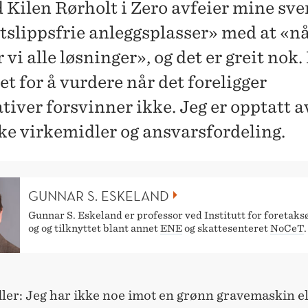
d Kilen Rørholt i Zero avfeier mine sve
tslippsfrie anleggsplasser» med at «n
 vi alle løsninger», og det er greit nok
t for å vurdere når det foreligger
tiver forsvinner ikke. Jeg er opptatt a
ske virkemidler og ansvarsfordeling.
GUNNAR S. ESKELAND
Gunnar S. Eskeland er professor ved Institutt for foretak
og og tilknyttet blant annet
ENE
og skattesenteret
NoCeT
er: Jeg har ikke noe imot en grønn gravemaskin el