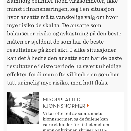
Samtidig befinner noen virksomheter, ikke
minst i finansnæringen, seg i en situasjon
hvor ansatte må ta vanskelige valg om hvor
mye risiko de skal ta. De ansatte som
balanserer risiko og avkastning på den beste
måten er sjeldent de som har de beste
resultatene på kort sikt. I slike situasjoner
kan det å hedre den ansatte som har de beste
resultatene i siste periode ha svært uheldige
effekter fordi man ofte vil hedre en som har
tatt urimelig mye risiko, men hatt flaks.
MISOPPFATTEDE
KJØNNSNORMER
Vi tar ofte feil av samfunnets
kjønnsnormer, og de feilene kan
være et hinder for likhet mellom
menn og kvinner, skriver NHH-