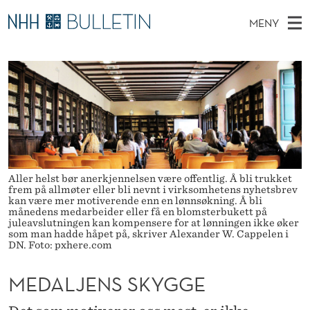
M
MENY
E
H
NO
TIL WWW.NHH.NO
S
D
O
Ø
K
Stipendiater og nye forskerprofiler
V
I
A
N
E
Disputaser
E
L
T
T
D
Ekspertutvalg
S
J
T
M
E
Om Bulletin
D
E
E
E
T
Aller helst bør anerkjennelsen være offentlig. Å bli trukket
N
N
frem på allmøter eller bli nevnt i virksomhetens nyhetsbrev
kan være mer motiverende enn en lønnsøkning. Å bli
Y
S
månedens medarbeider eller få en blomsterbukett på
juleavslutningen kan kompensere for at lønningen ikke øker
som man hadde håpet på, skriver Alexander W. Cappelen i
S
DN. Foto: pxhere.com
K
MEDALJENS SKYGGE
Y