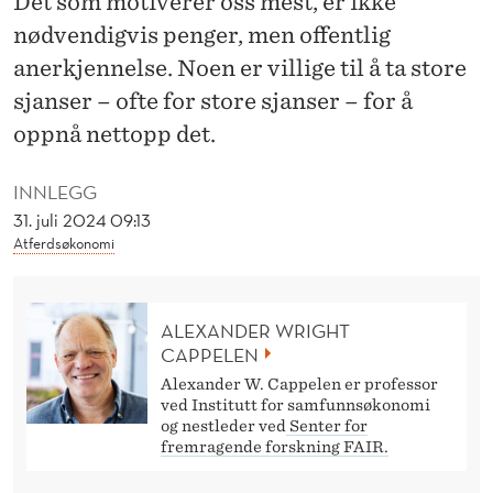
Det som motiverer oss mest, er ikke
G
nødvendigvis penger, men offentlig
G
anerkjennelse. Noen er villige til å ta store
E
sjanser – ofte for store sjanser – for å
oppnå nettopp det.
INNLEGG
31. juli 2024 09:13
Atferdsøkonomi
ALEXANDER WRIGHT
CAPPELEN
Alexander W. Cappelen er professor
ved Institutt for samfunnsøkonomi
og nestleder ved
Senter for
fremragende forskning FAIR.