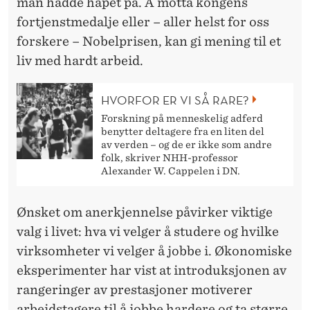
man hadde håpet på. Å motta kongens
fortjenstmedalje eller – aller helst for oss
forskere – Nobelprisen, kan gi mening til et
liv med hardt arbeid.
HVORFOR ER VI SÅ RARE?
Forskning på menneskelig adferd
benytter deltagere fra en liten del
av verden – og de er ikke som andre
folk, skriver NHH-professor
Alexander W. Cappelen i DN.
Ønsket om anerkjennelse påvirker viktige
valg i livet: hva vi velger å studere og hvilke
virksomheter vi velger å jobbe i. Økonomiske
eksperimenter har vist at introduksjonen av
rangeringer av prestasjoner motiverer
arbeidstagere til å jobbe hardere og ta større