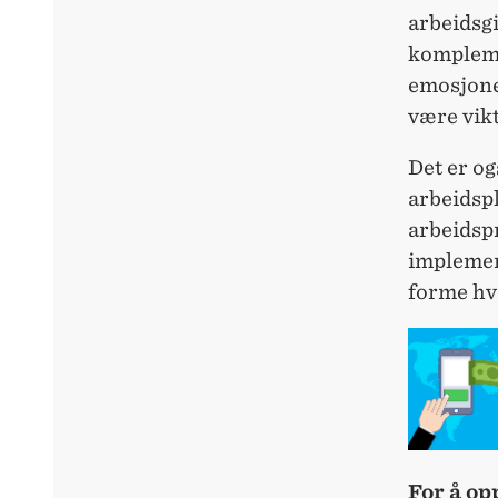
arbeidsg
kompleme
emosjone
være vikt
Det er og
arbeidsp
arbeidspr
implement
forme hv
For å op