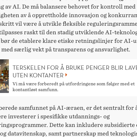
ng av AI. De må balansere behovet for kontroll med
gheten av å opprettholde innovasjon og konkurra
 skritt vil være å utvikle fleksible reguleringsramm
ilpasses raskt til den stadig utviklende AI-teknolo
bør de etablere klare etiske retningslinjer for AI-u
 med særlig vekt på transparens og ansvarlighet.
TERSKELEN FOR Å BRUKE PENGER BLIR LAV
UTEN KONTANTER
Vi må være forberedt på utfordringene som følger med et
kontantløst samfunn.
berede samfunnet på AI-æraen, er det sentralt for 
ere investerer i spesifikke utdannings- og
ingsprogrammer. Dette kan inkludere subsidierte 
I og datavitenskap, samt partnerskap med teknologi