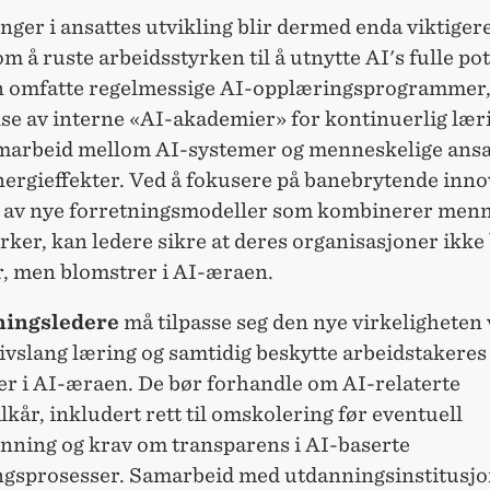
nger i ansattes utvikling blir dermed enda viktigere
m å ruste arbeidsstyrken til å utnytte AI's fulle pot
n omfatte regelmessige AI-opplæringsprogrammer
se av interne «AI-akademier» for kontinuerlig lær
amarbeid mellom AI-systemer og menneskelige ansat
nergieffekter. Ved å fokusere på banebrytende inno
g av nye forretningsmodeller som kombinerer menn
rker, kan ledere sikre at deres organisasjoner ikke
r, men blomstrer i AI-æraen.
ningsledere
må tilpasse seg den nye virkeligheten 
ivslang læring og samtidig beskytte arbeidstakeres
er i AI-æraen. De bør forhandle om AI-relaterte
lkår, inkludert rett til omskolering før eventuell
ning og krav om transparens i AI-baserte
ngsprosesser. Samarbeid med utdanningsinstitusjon