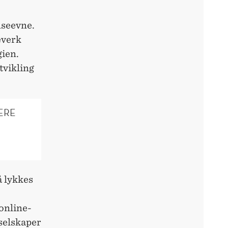
nseevne.
everk
gien.
tvikling
ERE
å lykkes
online-
selskaper