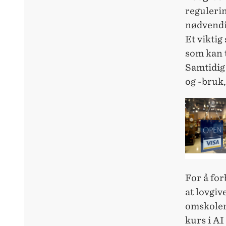
reguleri
nødvendi
Et viktig
som kan t
Samtidig 
og -bruk,
For å for
at lovgiv
omskoler
kurs i A