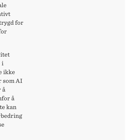
ale
tivt
trygd for
for
itet
 i
e ikke
r som AI
 å
mfor å
te kan
rbedring
se