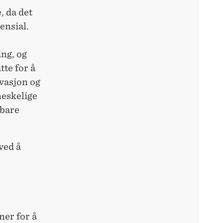
, da det
ensial.
,
ing, og
te for å
vasjon og
eskelige
 bare
ved å
er for å