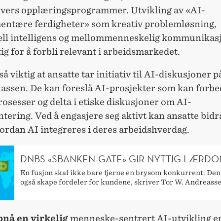
ivers opplæringsprogrammer. Utvikling av «AI-
ntære ferdigheter» som kreativ problemløsning,
ll intelligens og mellommenneskelig kommunikasj
ig for å forbli relevant i arbeidsmarkedet.
så viktig at ansatte tar initiativ til AI-diskusjoner p
lassen. De kan foreslå AI-prosjekter som kan forbe
osesser og delta i etiske diskusjoner om AI-
ering. Ved å engasjere seg aktivt kan ansatte bidra 
ordan AI integreres i deres arbeidshverdag.
DNBS «SBANKEN-GATE» GIR NYTTIG LÆRD
En fusjon skal ikke bare fjerne en brysom konkurrent. Den
også skape fordeler for kundene, skriver Tor W. Andreasse
pnå en virkelig
menneske-sentrert AI-utvikling e