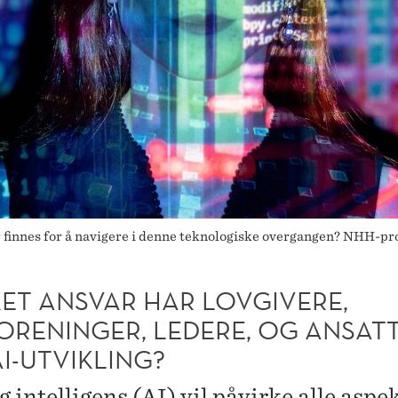
er finnes for å navigere i denne teknologiske overgangen? NHH-pr
KET ANSVAR HAR LOVGIVERE,
ORENINGER, LEDERE, OG ANSAT
I-UTVIKLING?
 intelligens (AI) vil påvirke alle aspe