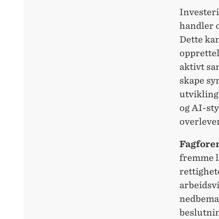
Investeri
handler o
Dette ka
opprettel
aktivt s
skape sy
utviklin
og AI-sty
overleve
Fagfore
fremme l
rettighet
arbeidsvi
nedbeman
beslutni