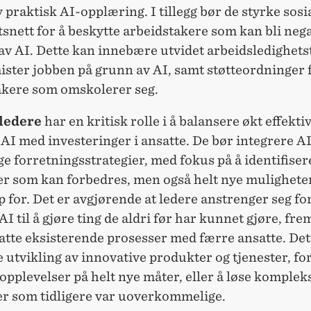
by praktisk AI-opplæring. I tillegg bør de styrke sosi
snett for å beskytte arbeidstakere som kan bli nega
av AI. Dette kan innebære utvidet arbeidsledighets
ister jobben på grunn av AI, samt støtteordninger 
akere som omskolerer seg.
sledere
har en kritisk rolle i å balansere økt effektiv
I med investeringer i ansatte. De bør integrere AI
ge forretningsstrategier, med fokus på å identifiser
ler som kan forbedres, men også helt nye mulighete
 for. Det er avgjørende at ledere anstrenger seg for
I til å gjøre ting de aldri før har kunnet gjøre, fre
atte eksisterende prosesser med færre ansatte. Det
utvikling av innovative produkter og tjenester, fo
pplevelser på helt nye måter, eller å løse komplek
r som tidligere var uoverkommelige.