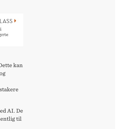
LASS
i
tyrte
Dette kan
 og
dstakere
med AI. De
entlig til