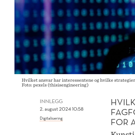
AI-
UTVIKLING?
Hvilket ansvar har interessentene og hvilke strategi
Foto: pexels (thisisengineering)
HVIL
INNLEGG
2. august 2024 10:58
FAGF
Digitalisering
FOR A
Kunstig