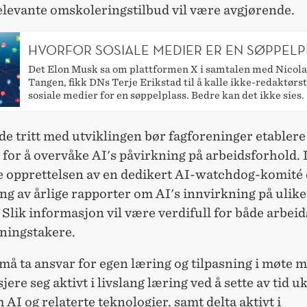
elevante omskoleringstilbud vil være avgjørende.
HVORFOR SOSIALE MEDIER ER EN SØPPELP
Det Elon Musk sa om plattformen X i samtalen med Nicola
Tangen, fikk DNs Terje Erikstad til å kalle ikke-redaktørs
sosiale medier for en søppelplass. Bedre kan det ikke sies.
de tritt med utviklingen bør fagforeninger etablere
for å overvåke AI's påvirkning på arbeidsforhold. 
 opprettelsen av en dedikert AI-watchdog-komité
ng av årlige rapporter om AI's innvirkning på ulike
 Slik informasjon vil være verdifull for både arbei
tningstakere.
må ta ansvar for egen læring og tilpasning i møte 
jere seg aktivt i livslang læring ved å sette av tid uk
 AI og relaterte teknologier, samt delta aktivt i