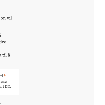
on vil
å
dre
til å
OM
 skal
n i DN.
r