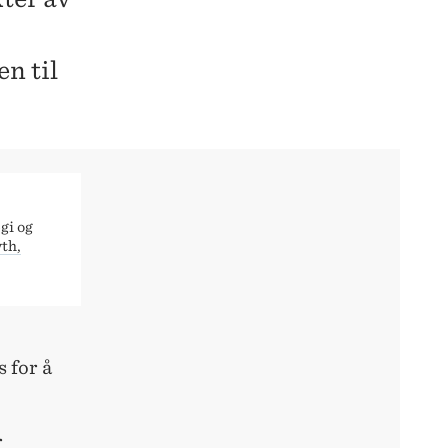
en til
gi og
th,
 for å
r