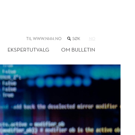
SØK
TIL WWW.NHH.NO
NO
I
NETTSTEDET
EKSPERTUTVALG
OM BULLETIN