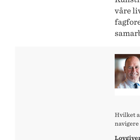
våre li
fagfore
samarbe
Hvilket a
navigere
Lovgive