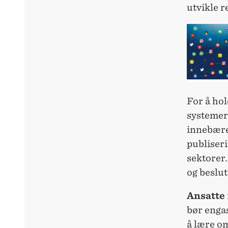
utvikle r
For å hol
systemer 
innebære
publiseri
sektorer.
og beslu
Ansatte
bør engas
å lære om