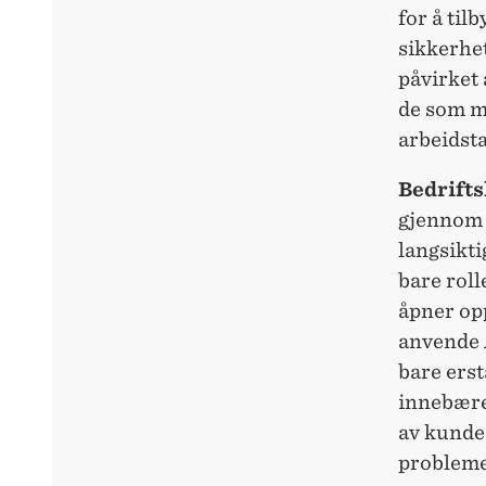
for å til
sikkerhet
påvirket 
de som m
arbeidst
Bedrift
gjennom A
langsikti
bare rol
åpner opp
anvende A
bare erst
innebære 
av kundeo
probleme