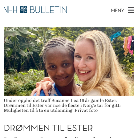
D
MENY
R
H
NO
EN
TIL WWW.NHH.NO
S
Ø
O
Ø
K
Stipendiater og nye forskerprofiler
V
I
M
N
E
Disputaser
E
M
T
T
D
Ekspertutvalg
S
E
T
M
E
Om Bulletin
D
N
E
E
T
N
T
Y
I
Under oppholdet traff Susanne Lea 16 år gamle Ester.
L
Drømmen til Ester var noe de fleste i Norge tar for gitt:
Muligheten til å ta en utdanning. Privat foto
E
DRØMMEN TIL ESTER
S