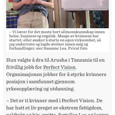
– Vi lærer for det meste bort allmennkunnskap innen
helse, business og engelsk. Mange av kvinnene har
startet, eller ønsker å starte en egen virksomhet, så
jeg underviste og lagde øvelser innen salg og
forhandlinger, sier Susanne Lea. Privat foto
Hun valgte å dra til Arusha i Tanzania til en
frivillig jobb for
Perfect Vision
.
Organisasjonen jobber for å styrke kvinners
posisjon i samfunnet gjennom
yrkesopplæring og utdanning.
– Det er ti kvinner med i Perfect Vision. De
har hatt et liv preget av ekstrem fattigdom,
voldtekt og hiv-smitte, forteller Lea og legger