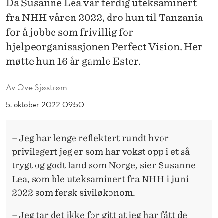
Da Susanne Lea var ferdig uteksaminert
T
fra NHH våren 2022, dro hun til Tanzania
E
for å jobbe som frivillig for
R
hjelpeorganisasjonen Perfect Vision. Her
møtte hun 16 år gamle Ester.
Av
Ove Sjøstrøm
5. oktober 2022 09:50
– Jeg har lenge reflektert rundt hvor
privilegert jeg er som har vokst opp i et så
trygt og godt land som Norge, sier Susanne
Lea, som ble uteksaminert fra NHH i juni
2022 som fersk siviløkonom.
– Jeg tar det ikke for gitt at jeg har fått de