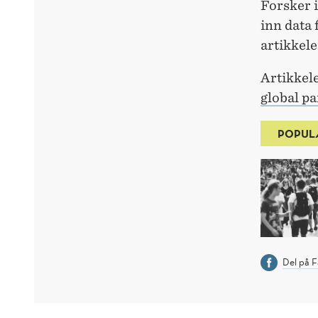
Forsker i
inn data 
artikkele
Artikkel
global p
POPUL
Del på 