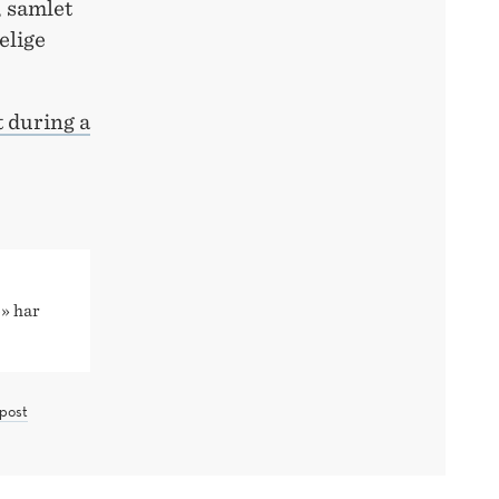
, samlet
elige
t during a
» har
post