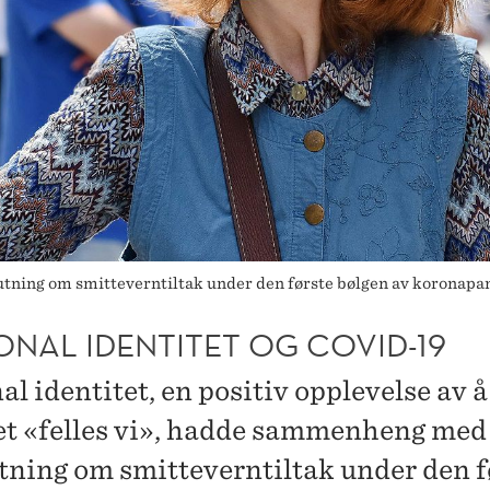
ing om smitteverntiltak under den første bølgen av koronapande
ONAL IDENTITET OG COVID-19
al identitet, en positiv opplevelse av 
 et «felles vi», hadde sammenheng med
tning om smitteverntiltak under den f