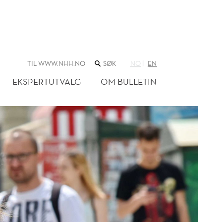
SØK
TIL WWW.NHH.NO
NO
EN
I
NETTSTEDET
EKSPERTUTVALG
OM BULLETIN