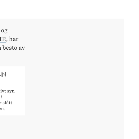
 og
AIR
, har
 besto av
NN
ivt syn
 i
 slått
en.