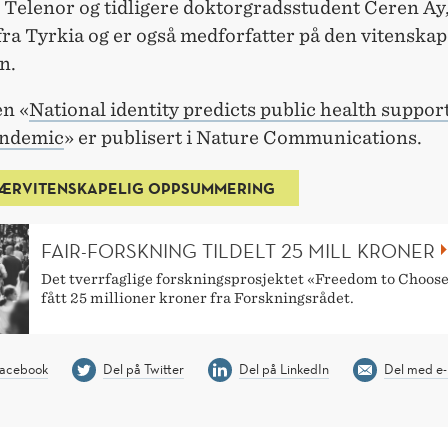
 Telenor og tidligere doktorgradsstudent Ceren Ay
fra Tyrkia og er også medforfatter på den vitenskap
n.
en «
National identity predicts public health suppor
andemic
» er publisert i Nature Communications.
ÆRVITENSKAPELIG OPPSUMMERING
FAIR-FORSKNING TILDELT 25 MILL KRONER
Det tverrfaglige forskningsprosjektet «Freedom to Choose
fått 25 millioner kroner fra Forskningsrådet.
Facebook
Del på Twitter
Del på LinkedIn
Del med e-