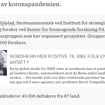
 av koronapandemien.
Sjåstad,
førsteamanuensis ved Institutt for strategi
g forsker ved
Senter for fremragende forskning F
edergruppen som har organisert prosjektet. Gruppen
200 forskere.
NORDMENN MER POSITIVE TIL RIKE FOLK E
ANTATT
En ny global studie fra NHH viser at nordmenn har et posit
på landets rikeste, sammenliknet med de fleste andre land
verden. – Det norske folk tror ikke velstående personer har
seg opp ved å være egoister, sier professor Bertil Tungodd
nkluderer 45 000 deltakere fra 67 land.