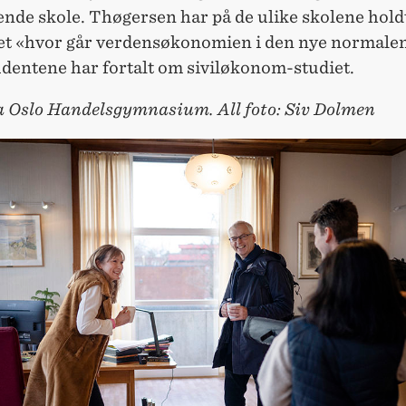
ende skole. Thøgersen har på de ulike skolene hold
et «hvor går verdensøkonomien i den nye normale
entene har fortalt om siviløkonom-studiet.
ra Oslo Handelsgymnasium. All foto: Siv Dolmen
OUS