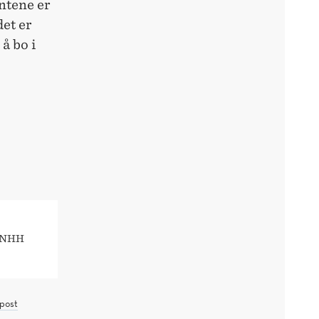
ntene er
det er
å bo i
? NHH
post