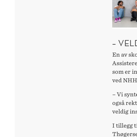
– VEL
En av sk
Assister
som er i
ved NHH
– Vi synt
også rekt
veldig i
I tilleg
Thøgerse