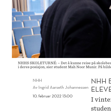
NHHS SKOLETURNÉ: – Det å kunne reise på skolebesøk o
i deres posisjon, sier student Mah Noor Munir. På bi
NHH 
NHH
Av
Ingrid Aarseth Johannessen
ELEV
10. februar 2022 13:00
I vint
studen