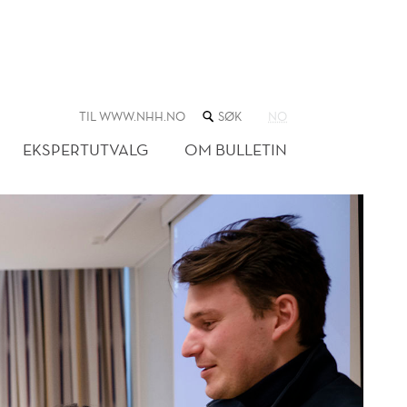
SØK
TIL WWW.NHH.NO
NO
I
NETTSTEDET
EKSPERTUTVALG
OM BULLETIN