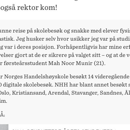
t også rektor kom!
unne reise på skolebesøk og snakke med elever fysi
astisk. Jeg husker selv hvor usikker jeg var på stud
eg var i deres posisjon. Forhåpentligvis har mine er
elser gjort at de er sikrere på valget sitt – og at de 
r førsteårsstudent Mah Noor Munir (21).
ar Norges Handelshøyskole besøkt 14 videregående
0 digitale skolebesøk. NHH har blant annet besøkt s
Oslo, Kristiansand, Arendal, Stavanger, Sandnes, Å
im.
Å: