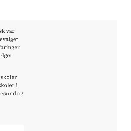
sk var
ievalget
faringer
velger
 skoler
koler i
lesund og