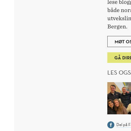
lese blo
både nors
utvekslin
Bergen.
MØT OS
GÅ DIR
LES OGS
Del på 