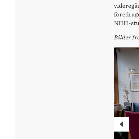
videregå
foredrag
NHH-stud
Bilder f
PREVI