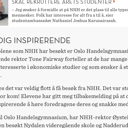
SKAL REKRUTTERE ÅRETS STUDENTER
– Jeg ønsker å formidle at på NHH er det plass til alle type
mennesker. Folk har interesse for alt fra a til å, sier
studentambassadør Nathaniel Joshua Karunairasah.
DIG INSPIRERENDE
olene som NHH har besøkt er Oslo Handelsgymnas
ende rektor Tone Fairway forteller at de har mange
nteresserte i økonomiske studier og som ønsker å s
.
es det var veldig flott å få besøk fra NHH. Det var st
or kom! Elevene har gitt meg tilbakemelding på at 
nspirerende å høre foredragene deres og snakke me
g til Oslo Handelsgymnasium, har NHH-rektor Øyste
n besøkt Nydalen videregående skole og Nadderu