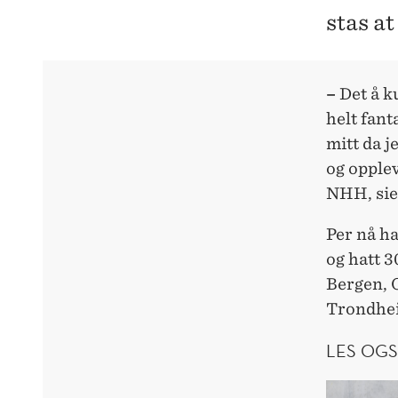
stas a
–
Det å k
helt fant
mitt da j
og opplev
NHH, sie
Per nå h
og hatt 3
Bergen, 
Trondhe
LES OGS