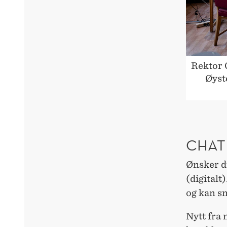
Munir og Eirik Aarthun.
Rektor 
Øyst
CHAT
Ønsker d
(digitalt
og kan s
Nytt fra 