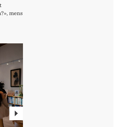
t
n?», mens
NEXT