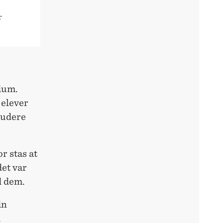
r
ium.
 elever
tudere
or stas at
det var
d dem.
in
d