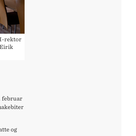
H-rektor
Mah Noor Muni
Eirik
. februar
makebiter
atte og