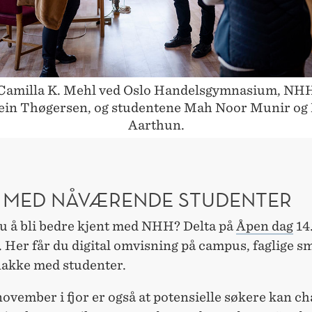
Camilla K. Mehl ved Oslo Handelsgymnasium, NH
ein Thøgersen, og studentene Mah Noor Munir og 
Aarthun.
 MED NÅVÆRENDE STUDENTER
u å bli bedre kjent med NHH? Delta på
Åpen dag
14
). Her får du digital omvisning på campus, faglige s
nakke med studenter.
november i fjor er også at potensielle søkere kan ch