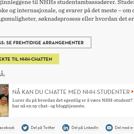
gginnleggene til NHHs studentambassadører. Stude
ke og internasjonale, og svarer på det meste – om 
gsmuligheter, søknadsprosess eller hvordan det er 
S: SE FREMTIDIGE ARRANGEMENTER
EKTE TIL NHH-CHATTEN
Å:
NÅ KAN DU CHATTE MED NHH-STUDENTER
Lurer du på hvordan det egentlig er å være NHH-student
har nå en ny chat- og bloggtjeneste.
Facebook
Del på Twitter
Del på LinkedIn
Del med e-