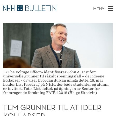
F
MENY
E
H
NO
TIL WWW.NHH.NO
S
M
O
Ø
K
Stipendiater og nye forskerprofiler
V
I
G
N
E
Disputaser
E
R
T
T
D
Ekspertutvalg
S
U
T
M
E
Om Bulletin
D
N
E
E
T
N
N
I «The Voltage Effect» identifiserer John A. List fem
Y
universelle grunner til såkalt spenningsfall – der ideene
E
kollapser - og viser hvordan du kan unngå dette. 18. mai
holder List foredrag på NHH, der både studenter og alumn
R
er invitert. Foto: List deltok på åpningen av Senter for
fremragende forskning FAIR i 2018 (Helge Skodvin)
T
FEM GRUNNER TIL AT IDEER
I
KOLLAPSER