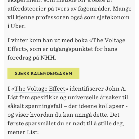
A
atferdsteorier på tvers av fagområder. Mange
P
vil kjenne professoren også som sjeføkonom
S
i Uber.
E
I vinter kom han ut med boka «The Voltage
R
Effect», som er utgangspunktet for hans
foredrag på NHH.
SJEKK KALENDERSAKEN
I «
The Voltage Effect
» identifiserer John A.
List fem spesifikke og universelle årsaker til
såkalt spenningsfall – der ideene kollapser -
og viser hvordan du kan unngå dette. Det
første spørsmålet du er nødt til å stille deg,
mener List: