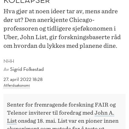
L
Hva gjør at noen ideer tar av, mens andre
A
dør ut? Den anerkjente Chicago-
T
professoren og tidligere sjeføkonomen i
I
Uber, John List, gir forskningsbaserte råd
D
om hvordan du lykkes med planene dine.
E
NHH
E
Av
Sigrid Folkestad
R
27. april 2022 18:28
Atferdsøkonomi
K
O
Senter for fremragende forskning FAIR og
L
Telenor inviterer til foredrag med
John A.
L
List
onsdag 18. mai. List var en pioner innen
eksperiment som metode for å teste ut