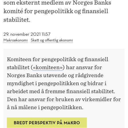
N
som eksternt medlem av Norges Banks
komité for pengepolitikk og finansiell
E
stabilitet.
V
N
29. november 2021 11:57
Makroøkonomi
Skatt og offentlig økonomi
T
T
Komiteen for pengepolitikk og finansiell
I
stabilitet (
«komiteen»
) har ansvar for
Norges Banks utøvende og rådgivende
L
myndighet i pengepolitikken og bidrar i
«
arbeidet med å fremme finansiell stabilitet.
K
Den har ansvar for bruken av virkemidler for
O
å nå målene i pengepolitikken.
M
BREDT PERSPEKTIV PÅ MAKRO