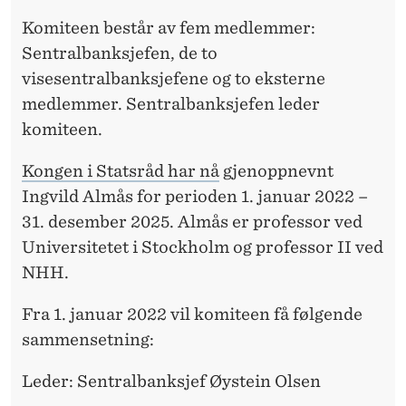
I
Komiteen består av fem medlemmer:
T
Sentralbanksjefen, de to
E
visesentralbanksjefene og to eksterne
E
medlemmer. Sentralbanksjefen leder
komiteen.
N
»
Kongen i Statsråd har nå
gjenoppnevnt
Ingvild Almås for perioden 1. januar 2022 –
I
31. desember 2025. Almås er professor ved
N
Universitetet i Stockholm og professor II ved
O
NHH.
R
Fra 1. januar 2022 vil komiteen få følgende
G
sammensetning:
E
Leder: Sentralbanksjef Øystein Olsen