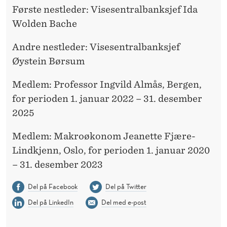
S
Første nestleder: Visesentralbanksjef Ida
B
Wolden Bache
A
Andre nestleder: Visesentralbanksjef
N
Øystein Børsum
K
Medlem: Professor Ingvild Almås, Bergen,
for perioden 1. januar 2022 – 31. desember
2025
Medlem: Makroøkonom Jeanette Fjære-
Lindkjenn, Oslo, for perioden 1. januar 2020
– 31. desember 2023
Del på Facebook
Del på Twitter
Del på LinkedIn
Del med e-post