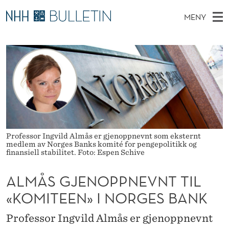
A
MENY
L
H
NO
TIL WWW.NHH.NO
S
M
O
Ø
K
Stipendiater og nye forskerprofiler
V
I
Å
N
E
Disputaser
E
S
T
T
D
Ekspertutvalg
S
G
T
M
E
Om Bulletin
D
J
E
E
T
N
E
Professor Ingvild Almås er gjenoppnevnt som eksternt
medlem av Norges Banks komité for pengepolitikk og
Y
finansiell stabilitet. Foto: Espen Schive
N
O
ALMÅS GJENOPPNEVNT TIL
P
«KOMITEEN» I NORGES BANK
P
Professor Ingvild Almås er gjenoppnevnt