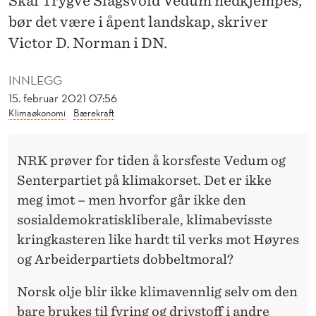
Skal Trygve Slagsvold Vedum nedkjempes,
?
bør det være i åpent landskap, skriver
Victor D. Norman i DN.
INNLEGG
15. februar 2021 07:56
Klimaøkonomi
Bærekraft
NRK prøver for tiden å korsfeste Vedum og
Senterpartiet på klimakorset. Det er ikke
meg imot – men hvorfor går ikke den
sosialdemokratiskliberale, klimabevisste
kringkasteren like hardt til verks mot Høyres
og Arbeiderpartiets dobbeltmoral?
Norsk olje blir ikke klimavennlig selv om den
bare brukes til fyring og drivstoff i andre