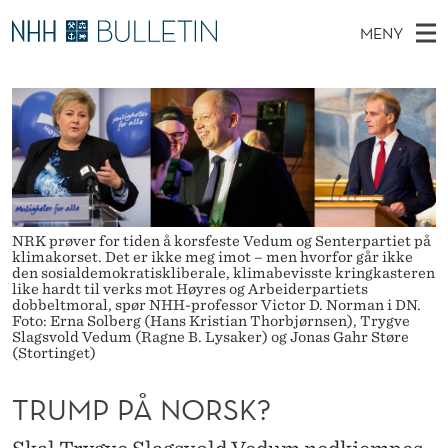
T
MENY
R
H
NO
TIL WWW.NHH.NO
S
U
O
Ø
K
Stipendiater og nye forskerprofiler
V
I
M
N
E
Disputaser
E
P
T
T
D
Ekspertutvalg
S
P
T
M
E
Om Bulletin
D
Å
E
NRK prøver for tiden å korsfeste Vedum og Senterpartiet på
E
T
klimakorset. Det er ikke meg imot – men hvorfor går ikke
N
N
den sosialdemokratiskliberale, klimabevisste kringkasteren
like hardt til verks mot Høyres og Arbeiderpartiets
Y
O
dobbeltmoral, spør NHH-professor Victor D. Norman i DN.
Foto: Erna Solberg (Hans Kristian Thorbjørnsen), Trygve
Slagsvold Vedum (Ragne B. Lysaker) og Jonas Gahr Støre
R
(Stortinget)
S
TRUMP PÅ NORSK?
K