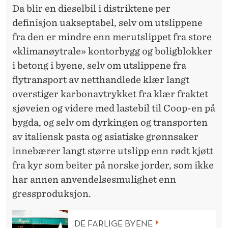
Da blir en dieselbil i distriktene per
definisjon uakseptabel, selv om utslippene
fra den er mindre enn merutslippet fra store
«klimanøytrale» kontorbygg og boligblokker
i betong i byene, selv om utslippene fra
flytransport av netthandlede klær langt
overstiger karbonavtrykket fra klær fraktet
sjøveien og videre med lastebil til Coop-en på
bygda, og selv om dyrkingen og transporten
av italiensk pasta og asiatiske grønnsaker
innebærer langt større utslipp enn rødt kjøtt
fra kyr som beiter på norske jorder, som ikke
har annen anvendelsesmulighet enn
gressproduksjon.
DE FARLIGE BYENE