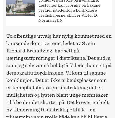
Jo mer vi kan stole på hverandre,
desto mer kan vi bruke på å skape
verdier istedenfor å kontrollere
verdiskaperne, skriver Victor D.
Norman i DN.
To offentlige utvalg har nylig kommet med en
knusende dom. Det ene, ledet av Svein
Richard Brandtzæg, har sett på
næringsutfordringer i distriktene. Det andre,
som jeg selv var så heldig å få lede, har sett på
demografiutfordringene. Vi kom til samme
konklusjon: Det er ikke arbeidsplasser som
er knapphetsfaktoren i distriktene; det er
muligheten og lysten blant unge mennesker
til å bo der det skorter på. Det krever en helt
ny tilnærming til distriktspolitikk – en
tilnærming som trolig både kan bli billigere,