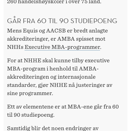
E
260 handelshøyskoler i over 75 land.
R
GÅR FRA 60 TIL 90 STUDIEPOENG
M
Mens Equis og AACSB er bredt anlagte
B
akkrediteringer, er AMBA spisset mot
A
NHHs
Executive MBA-programmer
.
-
For at NHHE skal kunne tilby executive
P
MBA-program i henhold til AMBA-
R
akkrediteringen og internasjonale
standarder, gjør NHHE nå justeringer av
O
sine programmer.
G
Ett av elementene er at MBA-ene går fra 60
R
til 90 studiepoeng.
A
Samtidig blir det noen endringer av