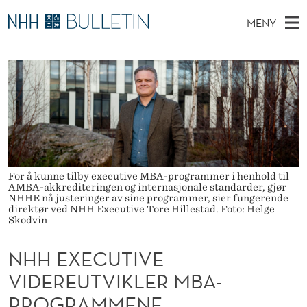
N
MENY
H
H
NO
TIL WWW.NHH.NO
S
H
O
Ø
K
Stipendiater og nye forskerprofiler
V
I
E
N
E
Disputaser
E
X
T
T
D
Ekspertutvalg
S
E
T
M
E
Om Bulletin
D
C
E
E
T
For å kunne tilby executive MBA-programmer i henhold til
N
U
AMBA-akkrediteringen og internasjonale standarder, gjør
NHHE nå justeringer av sine programmer, sier fungerende
Y
T
direktør ved NHH Executive Tore Hillestad. Foto: Helge
Skodvin
I
NHH EXECUTIVE
V
VIDEREUTVIKLER MBA-
E
PROGRAMMENE