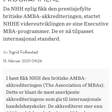
V
Da NHH nylig fikk den prestisjefylte
I
britiske AMBA-akkrediteringen, startet
D
NHHE videreutviklingen av sine Executive
E
MBA-programmer. De er nå tilpasset
internasjonal standard.
R
E
Av
Sigrid Folkestad
U
15. februar 2021 09:26
T
V
I høst fikk NHH den britiske AMBA-
I
akkrediteringen (The Association of MBAs).
Dette er blant de mest anerkjente
K
akkrediteringene som gis til internasjonale
L
handelshøyskoler. De akkrediterer mer enn