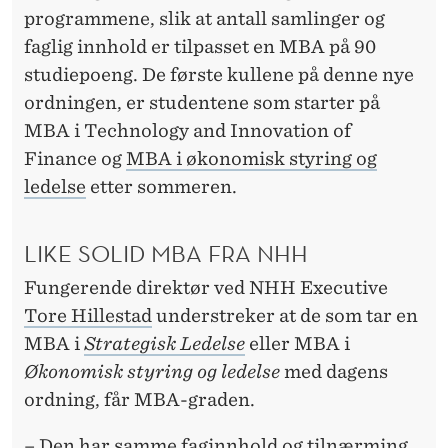
M
programmene, slik at antall samlinger og
M
faglig innhold er tilpasset en MBA på 90
E
studiepoeng. De første kullene på denne nye
ordningen, er studentene som starter på
N
MBA i Technology and Innovation of
E
Finance og
MBA i økonomisk styring og
ledelse
etter sommeren.
LIKE SOLID MBA FRA NHH
Fungerende direktør ved NHH Executive
Tore Hillestad
understreker at de som tar en
MBA i
Strategisk Ledelse
eller MBA i
Økonomisk styring og ledelse
med dagens
ordning, får MBA-graden.
– Den har samme faginnhold og tilnærming,