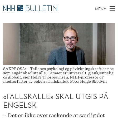
«
MENY
T
H
NO
EN
TIL WWW.NHH.NO
S
A
O
Ø
K
Stipendiater og nye forskerprofiler
V
I
L
N
E
Disputaser
E
L
T
T
D
Ekspertutvalg
S
S
T
M
E
Om Bulletin
D
K
E
E
T
SAKPROSA: – Tallenes psykologi og påvirkningskraft er noe
N
A
som angår absolutt alle. Temaet er universelt, gjenkjennelig
Y
og globalt, sier Helge Thorbjørnsen, NHH-professor og
L
medforfatter av boken «Tallskalle». Foto: Helge Skodvin
L
«TALLSKALLE» SKAL UTGIS PÅ
E
ENGELSK
»
– Det er ikke overraskende at særlig det