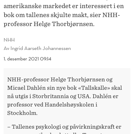
S
amerikanske markedet er interessert i en
K
bok om tallenes skjulte makt, sier NHH-
professor Helge Thorbjørnsen.
A
L
NHH
U
Av
Ingrid Aarseth Johannessen
T
1. desember 2021 09:14
G
I
NHH-professor Helge Thorbjørnsen og
Micael Dahlén sin nye bok «Tallskalle» skal
S
nå utgis i Storbritannia og USA. Dahlén er
P
professor ved Handelshøyskolen i
Å
Stockholm.
E
– Tallenes psykologi og påvirkningskraft er