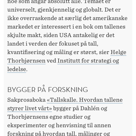
N
noe som angår absolutt alle. Temaet er
universelt, gjenkjennelig og globalt. Det er
G
ikke overraskende at særlig det amerikanske
E
markedet er interessert i en bok om tallenes
L
skjulte makt, siden USA antakelig er det
landet i verden der fokuset på tall,
S
kvantifisering og måling er størst, sier
Helge
K
Thorbjørnsen
ved
Institutt for strategi og
ledelse
.
BYGGER PÅ FORSKNING
Sakprosaboka
«Tallskalle. Hvordan tallene
styrer livet vårt»
bygger på Dahlén og
Thorbjørnsens egne studier og
eksperimenter og henvisning til annen
forskning på hvordan tall, målinger og